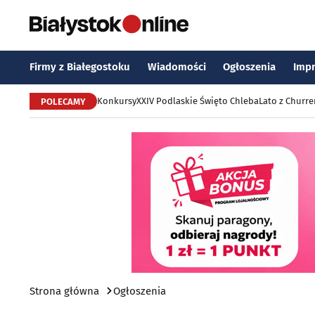
Firmy z Białegostoku
Wiadomości
Ogłoszenia
Imp
Konkursy
XXIV Podlaskie Święto Chleba
Lato z Churr
POLECAMY
Strona główna
Ogłoszenia