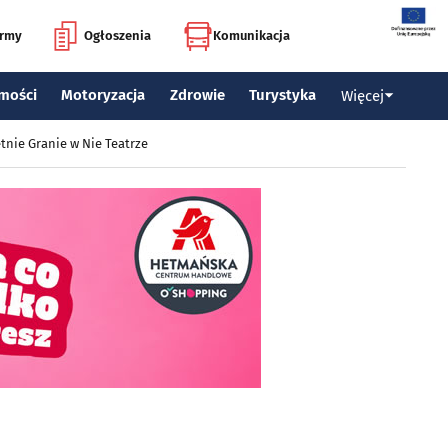
irmy
Ogłoszenia
Komunikacja
mości
Motoryzacja
Zdrowie
Turystyka
Więcej
tnie Granie w Nie Teatrze