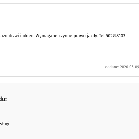
ażu drzwi i okien. Wymagane czynne prawo jazdy. Tel 502748103
dodane:
2026-05-09
du:
sługi