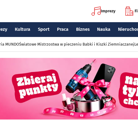
Imprezy
F
rezy
Kultura
Sport
Praca
Biznes
Nauka
Nierucho
eria MUNDO
Światowe Mistrzostwa w pieczeniu Babki i Kiszki Ziemniaczanej
Le