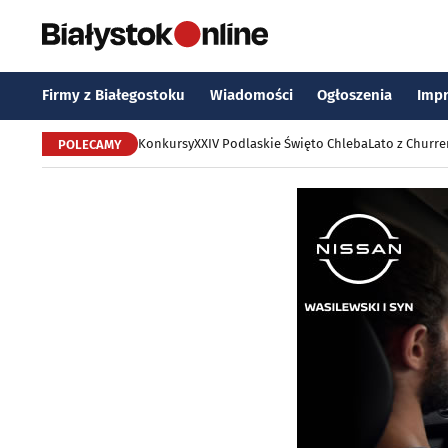
Firmy z Białegostoku
Wiadomości
Ogłoszenia
Imp
Konkursy
XXIV Podlaskie Święto Chleba
Lato z Churr
POLECAMY