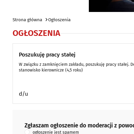
Strona główna
Ogłoszenia
OGŁOSZENIA
Poszukuję pracy stałej
W związku z zamknięciem zakładu, poszukuję pracy stałej. Do
stanowisko kierownicze (4,5 roku)
d/u
Zgłaszam ogłoszenie do moderacji z powodu:
Zgłaszam ogłoszenie do moderacji z powo
ogłoszenie jest spamem