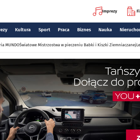
Imprezy
F
rezy
Kultura
Sport
Praca
Biznes
Nauka
Nierucho
eria MUNDO
Światowe Mistrzostwa w pieczeniu Babki i Kiszki Ziemniaczanej
Le