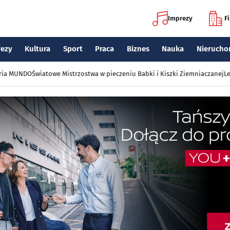
Imprezy
F
rezy
Kultura
Sport
Praca
Biznes
Nauka
Nierucho
eria MUNDO
Światowe Mistrzostwa w pieczeniu Babki i Kiszki Ziemniaczanej
Le