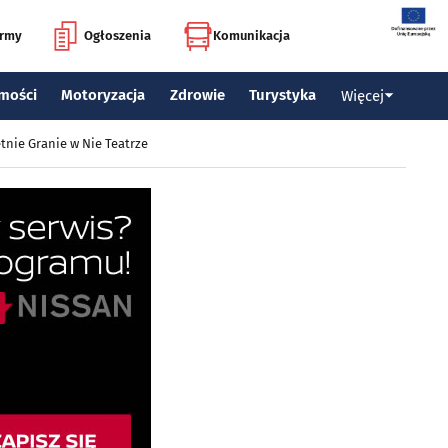
irmy
Ogłoszenia
Komunikacja
mości
Motoryzacja
Zdrowie
Turystyka
Więcej
tnie Granie w Nie Teatrze