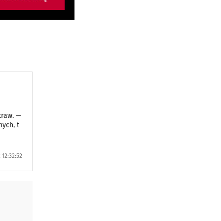
traw. —
ych, t
 12:32:52