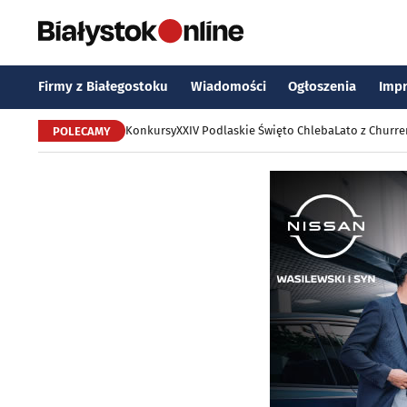
Firmy z Białegostoku
Wiadomości
Ogłoszenia
Imp
Konkursy
XXIV Podlaskie Święto Chleba
Lato z Churr
POLECAMY