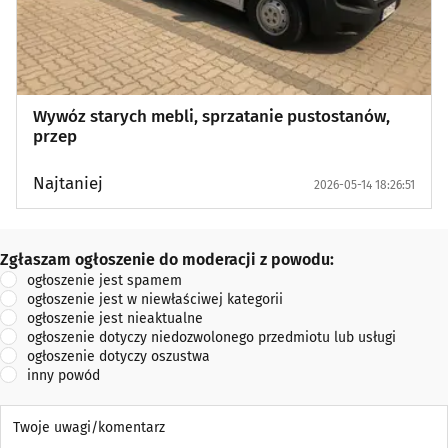
Wywóz starych mebli, sprzatanie pustostanów,
przep
Najtaniej
2026-05-14 18:26:51
Zgłaszam ogłoszenie do moderacji z powodu:
Zgłaszam ogłoszenie do moderacji z powodu:
ogłoszenie jest spamem
ogłoszenie jest w niewłaściwej kategorii
ogłoszenie jest nieaktualne
ogłoszenie dotyczy niedozwolonego przedmiotu lub usługi
ogłoszenie dotyczy oszustwa
inny powód
Twoje uwagi/komentarz