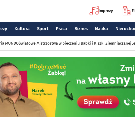
Imprezy
F
rezy
Kultura
Sport
Praca
Biznes
Nauka
Nierucho
eria MUNDO
Światowe Mistrzostwa w pieczeniu Babki i Kiszki Ziemniaczanej
Le