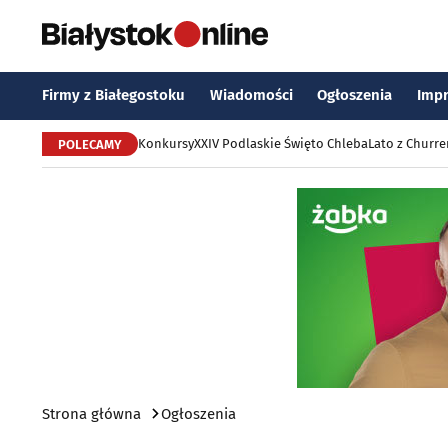
Firmy z Białegostoku
Wiadomości
Ogłoszenia
Imp
Konkursy
XXIV Podlaskie Święto Chleba
Lato z Churr
POLECAMY
Strona główna
Ogłoszenia