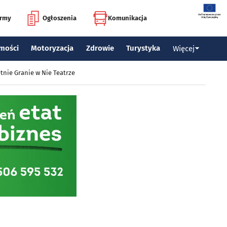
irmy
Ogłoszenia
Komunikacja
mości
Motoryzacja
Zdrowie
Turystyka
Więcej
tnie Granie w Nie Teatrze