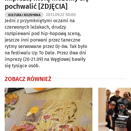
pochwalić [ZDJĘCIA]
2013.09.22 00:00
KULTURA I ROZRYWKA
Jedni z przymkniętymi oczami na
czerwonych leżakach, drudzy
rozśpiewani pod hip-hopową sceną,
jeszcze inni porwani przez taneczne
rytmy serwowane przez DJ-ów. Tak było
na festiwalu Up To Date. Przez dwa dni
imprezy (20-21.09) na Węglowej bawiły
się tysiące osób.
ZOBACZ RÓWNIEŻ