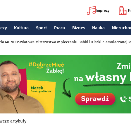
Imprezy
F
rezy
Kultura
Sport
Praca
Biznes
Nauka
Nierucho
eria MUNDO
Światowe Mistrzostwa w pieczeniu Babki i Kiszki Ziemniaczanej
Le
wcze artykuły