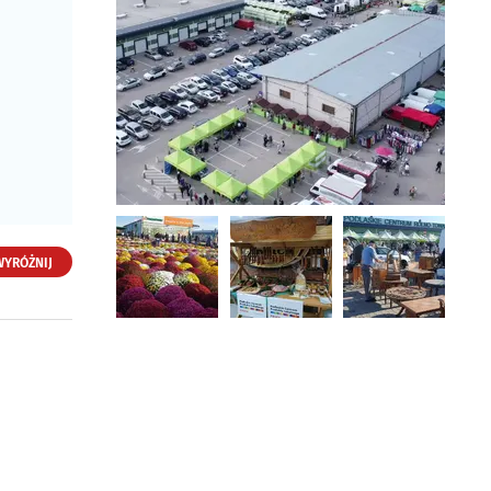
WYRÓŻNIJ
Podlaskie Centrum
Rolno-Towarowe S.A. -
giełda
ul. Gen. Andersa 40
15-113 Białystok