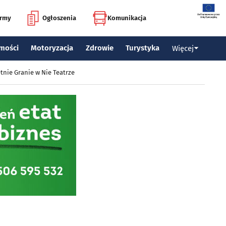
irmy
Ogłoszenia
Komunikacja
mości
Motoryzacja
Zdrowie
Turystyka
Więcej
tnie Granie w Nie Teatrze