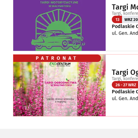
Targi M
Targi, konfer
13
WRZ 20
Podlaskie 
ul. Gen. And
PATRONAT
Targi O
Targi, konfer
26 - 27 WRZ
Podlaskie 
ul. Gen. And