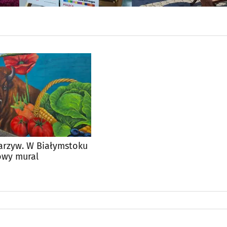
arzyw. W Białymstoku
owy mural