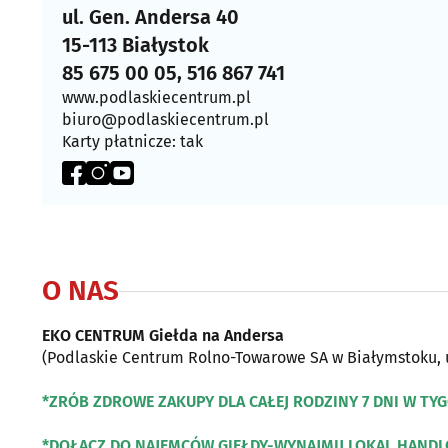
ul. Gen. Andersa 40
15-113 Białystok
85 675 00 05, 516 867 741
www.podlaskiecentrum.pl
biuro@podlaskiecentrum.pl
Karty płatnicze: tak
O NAS
EKO CENTRUM Giełda na Andersa
(Podlaskie Centrum Rolno-Towarowe SA w Białymstoku, 
*ZRÓB ZDROWE ZAKUPY DLA CAŁEJ RODZINY 7 DNI W TY
*DOŁĄCZ DO NAJEMCÓW GIEŁDY-WYNAJMIJ LOKAL HAND