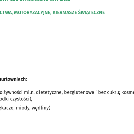
ICTWA, MOTORYZACYJNE, KIERMASZE ŚWIĄTECZNE
hurtowniach:
ywności mi.n. dietetyczne, bezglutenowe i bez cukru; kosm
odki czystości),
acze, miody, wędliny)