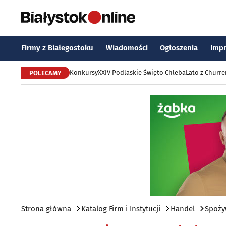
Firmy z Białegostoku
Wiadomości
Ogłoszenia
Imp
Konkursy
XXIV Podlaskie Święto Chleba
Lato z Churr
POLECAMY
Strona główna
Katalog Firm i Instytucji
Handel
Spoży