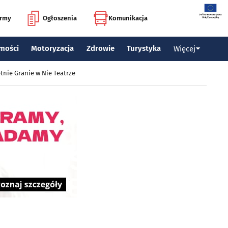
irmy
Ogłoszenia
Komunikacja
mości
Motoryzacja
Zdrowie
Turystyka
Więcej
tnie Granie w Nie Teatrze