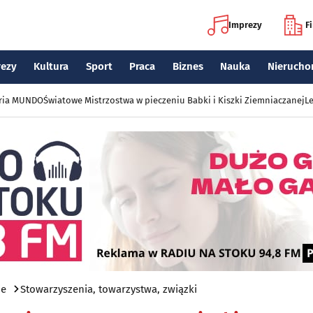
Imprezy
F
rezy
Kultura
Sport
Praca
Biznes
Nauka
Nierucho
eria MUNDO
Światowe Mistrzostwa w pieczeniu Babki i Kiszki Ziemniaczanej
Le
je
Stowarzyszenia, towarzystwa, związki