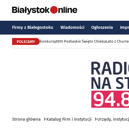
Firmy z Białegostoku
Wiadomości
Ogłoszenia
Imp
Konkursy
XXIV Podlaskie Święto Chleba
Lato z Churr
POLECAMY
Strona główna
Katalog Firm i Instytucji
Urzędy, instytuc