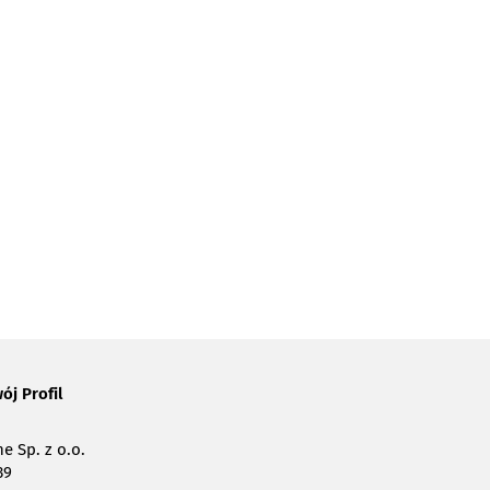
ój Profil
e Sp. z o.o.
39