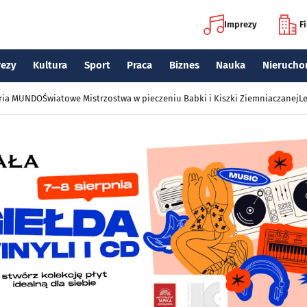
Imprezy
F
rezy
Kultura
Sport
Praca
Biznes
Nauka
Nierucho
eria MUNDO
Światowe Mistrzostwa w pieczeniu Babki i Kiszki Ziemniaczanej
Le