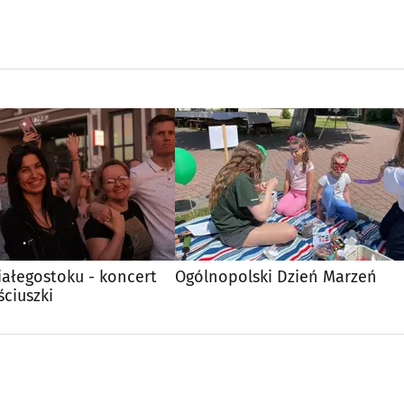
iałegostoku - koncert
Ogólnopolski Dzień Marzeń
ciuszki