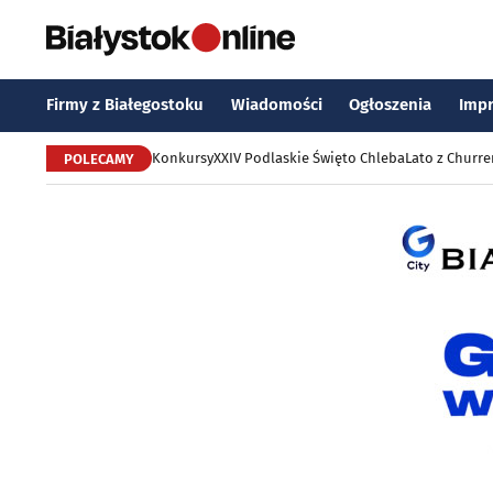
Firmy z Białegostoku
Wiadomości
Ogłoszenia
Imp
Konkursy
XXIV Podlaskie Święto Chleba
Lato z Churr
POLECAMY