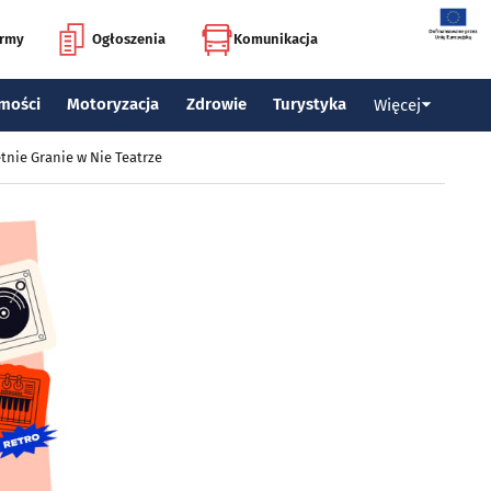
irmy
Ogłoszenia
Komunikacja
mości
Motoryzacja
Zdrowie
Turystyka
Więcej
tnie Granie w Nie Teatrze