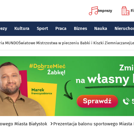
Imprezy
F
rezy
Kultura
Sport
Praca
Biznes
Nauka
Nierucho
eria MUNDO
Światowe Mistrzostwa w pieczeniu Babki i Kiszki Ziemniaczanej
Le
towego Miasta Białystok
Prezentacja balonu sportowego Miasta 