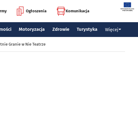
irmy
Ogłoszenia
Komunikacja
mości
Motoryzacja
Zdrowie
Turystyka
Więcej
tnie Granie w Nie Teatrze