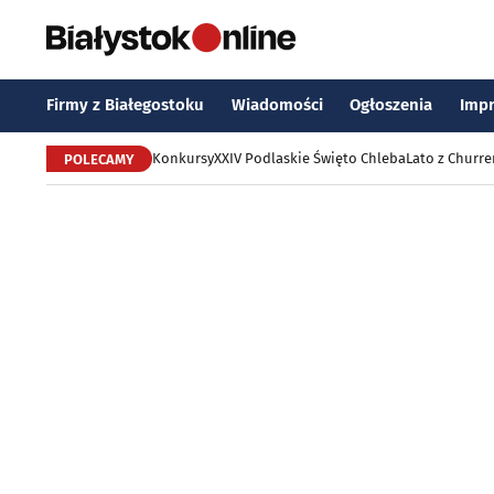
Firmy z Białegostoku
Wiadomości
Ogłoszenia
Imp
Konkursy
XXIV Podlaskie Święto Chleba
Lato z Churr
POLECAMY