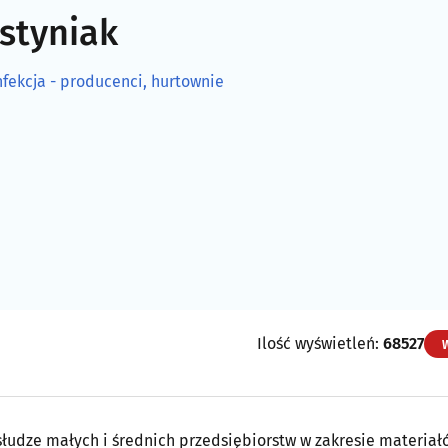
ustyniak
nfekcja - producenci, hurtownie
Ilość wyświetleń:
68527
słudze małych i średnich przedsiębiorstw w zakresie materiał