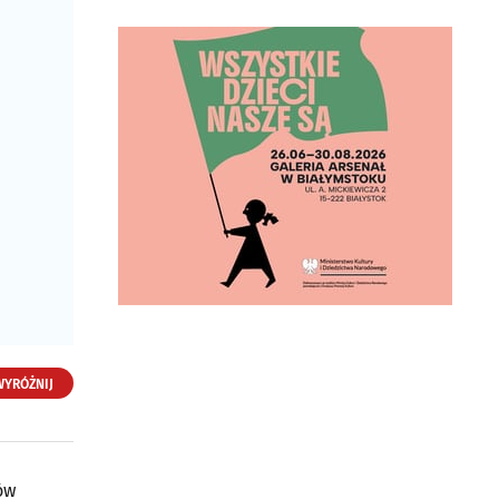
Propagator. PW. A.
Augustyniak
ul. Sitarska 23
15-850 Białystok
WYRÓŻNIJ
ów