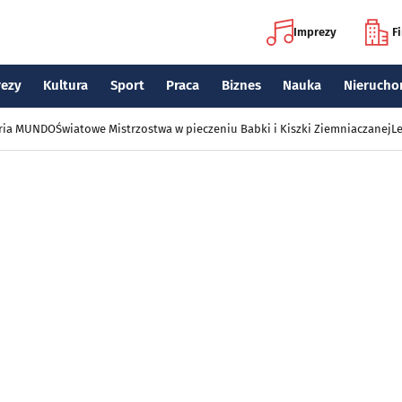
Imprezy
F
rezy
Kultura
Sport
Praca
Biznes
Nauka
Nierucho
eria MUNDO
Światowe Mistrzostwa w pieczeniu Babki i Kiszki Ziemniaczanej
Le