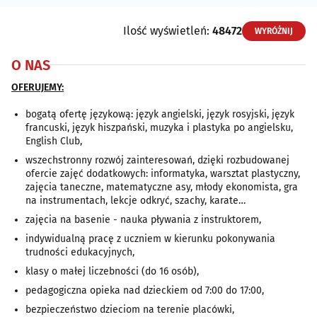
Ilość wyświetleń:
48472
WYRÓŻNIJ
O NAS
OFERUJEMY:
bogatą ofertę językową: język angielski, język rosyjski, język
francuski, język hiszpański, muzyka i plastyka po angielsku,
English Club,
wszechstronny rozwój zainteresowań, dzięki rozbudowanej
ofercie zajęć dodatkowych: informatyka, warsztat plastyczny,
zajęcia taneczne, matematyczne asy, młody ekonomista, gra
na instrumentach, lekcje odkryć, szachy, karate…
zajęcia na basenie - nauka pływania z instruktorem,
indywidualną pracę z uczniem w kierunku pokonywania
trudności edukacyjnych,
klasy o małej liczebności (do 16 osób),
pedagogiczna opieka nad dzieckiem od 7:00 do 17:00,
bezpieczeństwo dzieciom na terenie placówki,