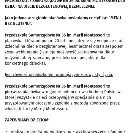
PRZEDSZKOLE SAMORZĄDOWE NR 36 IM. MARII MONTESSORI DLA
DZIECI NA DIECIE BEZGLUTENOWEJ, BEZMLECZNEJ.
Jako jedyna w regionie placówka posiadamy certyfikat "MENU
BEZ GLUTENU".
Przedszkole Samorządowe Nr 36 im. Marii Montessori
to
placówka, która od ponad 20 lat specjalizuje się w opiece nad
dziećmi na diecie bezglutenowej, bezmlecznej oraz z zespołem
złego wchłaniania (istnieje możliwość zastosowania diety
indywidualnej zalecanej przez lekarza specjalistę dla
konkretnego dziecka).
Jest również przedszkolem promującym zdrowy styl życia.
Przedszkole Samorządowe Nr 36 im. Marii Montessori to
pierwsza
placówka w regionie północno-wschodniej Polski, w
której wszystkie dzieci przebywają w specjalnie dla nich
przygotowanym otoczeniu zgodnie z metodą stworzoną przez
włoską lekarkę Marię Montessori.
ZAPEWNIAMY DZIECIOM:
realizację programu edukacyjno – wychowawczego zgodnie z