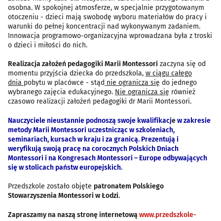
osobna. W spokojnej atmosferze, w specjalnie przygotowanym
otoczeniu - dzieci mają swobodę wyboru materiałów do pracy i
warunki do pełnej koncentracji nad wykonywanym zadaniem.
Innowacja programowo-organizacyjna wprowadzana była z troski
o dzieci i miłości do nich.
Realizacja założeń pedagogiki Marii Montessori
zaczyna się od
momentu przyjścia dziecka do przedszkola,
w ciągu całego
dnia
pobytu w placówce - stąd
nie ogranicza się
do jednego
wybranego zajęcia edukacyjnego.
Nie ogranicza się
również
czasowo realizacji założeń pedagogiki dr Marii Montessori.
Nauczyciele nieustannie podnoszą swoje kwalifikacj
e
w zakresie
metody Marii Montessori uczestnicząc w szkoleniach,
seminariach, kursach w kraju i za granicą. Prezentują i
weryfikują swoją pracę na corocznych Polskich Dniach
Montessori i na Kongresach Montessori – Europe odbywających
się w stolicach państw europejskich.
Przedszkole zostało objęte
patronatem Polskiego
Stowarzyszenia Montessori w Łodzi.
Zapraszamy na naszą stronę internetową
www.przedszkole-