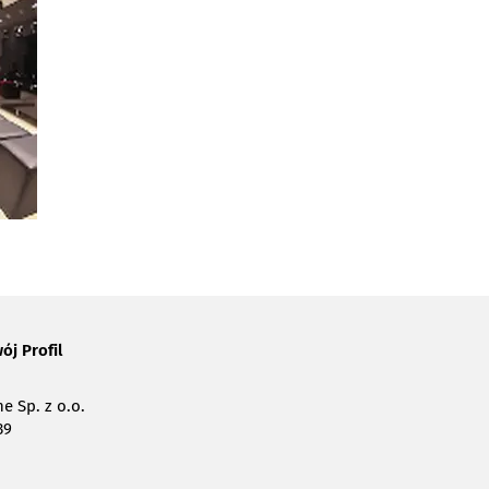
ój Profil
e Sp. z o.o.
39