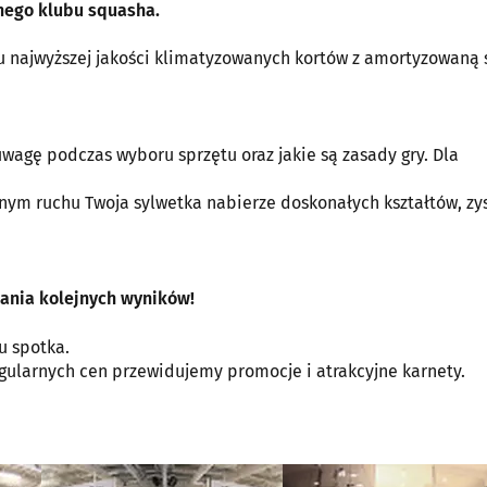
nego klubu squasha.
u najwyższej jakości klimatyzowanych kortów z amortyzowaną
uwagę podczas wyboru sprzętu oraz jakie są zasady gry. Dla
annym ruchu Twoja sylwetka nabierze doskonałych kształtów, zy
gania kolejnych wyników!
u spotka.
egularnych cen przewidujemy promocje i atrakcyjne karnety.