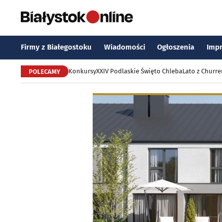
Firmy z Białegostoku
Wiadomości
Ogłoszenia
Imp
Konkursy
XXIV Podlaskie Święto Chleba
Lato z Churr
POLECAMY