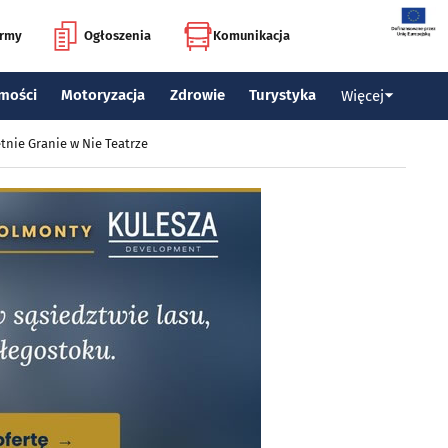
irmy
Ogłoszenia
Komunikacja
mości
Motoryzacja
Zdrowie
Turystyka
Więcej
tnie Granie w Nie Teatrze