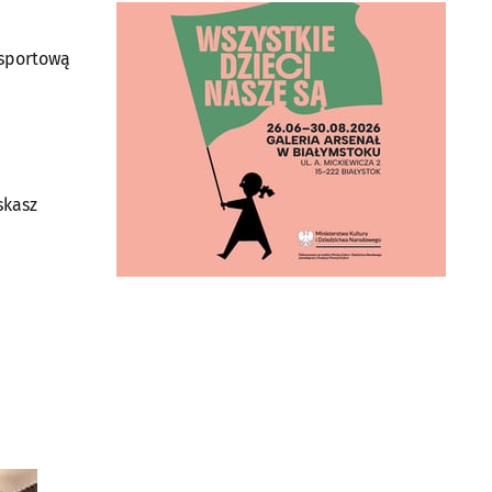
PSQ Powersquash -
klub squasha
ul. Gen. Gustawa Orlicz-
Dreszera 6
 sportową
15-797 Białystok
skasz