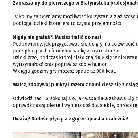
Zapraszamy do pierwszego w Białymstoku profesjonal
Tylko my zapewniamy możliwość korzystania z aż sześci
podłogą, dzięki której gra to czysta przyjemność!
Nigdy nie grałeś?! Musisz trafić do nas!
Podpowiemy, jak przygotować się do gry, na co zwrócić 
początkujących oferujemy naukę z instruktorem.
Dzięki grze, podczas której ciało znajduje się w nieust
wytrzymałość oraz poprawisz sobie humor.
W ciągu godziny gry możesz spalić aż 900 kcal.
Walcz, zdobywaj punkty i razem z nami ciesz się z osią
Odwiedź nas i przekonaj się, jak wspaniała zabawa Cię t
Sprawdź naszą ofertę i wybierz coś dla siebie, oprócz r
Uważaj! Radość płynąca z gry w squasha uzależnia!