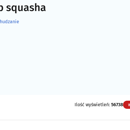
b squasha
hudzanie
Ilość wyświetleń:
56738