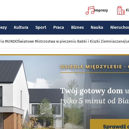
Imprezy
F
rezy
Kultura
Sport
Praca
Biznes
Nauka
Nierucho
eria MUNDO
Światowe Mistrzostwa w pieczeniu Babki i Kiszki Ziemniaczanej
Le