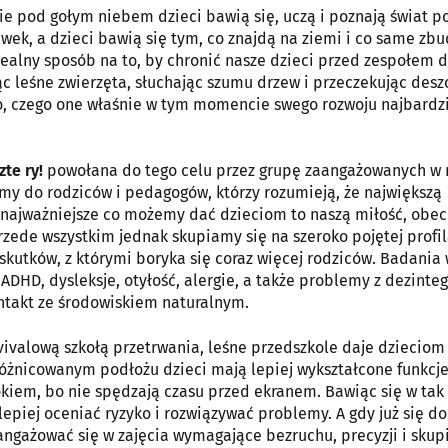
zie pod gołym niebem dzieci bawią się, uczą i poznają świat p
ek, a dzieci bawią się tym, co znajdą na ziemi i co same zbu
dealny sposób na to, by chronić nasze dzieci przed zespołem d
ąc leśne zwierzęta, słuchając szumu drzew i przeczekując desz
o, czego one właśnie w tym momencie swego rozwoju najbardzi
zte ry!
powołana do tego celu przez grupę zaangażowanych w 
jemy do rodziców i pedagogów, którzy rozumieją, że największą
a najważniejsze co możemy dać dzieciom to naszą miłość, obec
zede wszystkim jednak skupiamy się na szeroko pojętej profi
skutków, z którymi boryka się coraz więcej rodziców. Badania
ADHD, dysleksje, otyłość, alergie, a także problemy z dezinteg
ontakt ze środowiskiem naturalnym.
vivalową szkołą przetrwania, leśne przedszkole daje dziecio
óżnicowanym podłożu dzieci mają lepiej wykształcone funkcj
iem, bo nie spędzają czasu przed ekranem. Bawiąc się w tak
piej oceniać ryzyko i rozwiązywać problemy. A gdy już się do
angażować się w zajęcia wymagające bezruchu, precyzji i skup