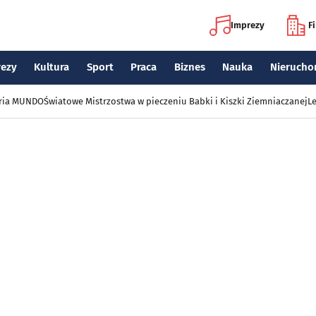
Imprezy
F
rezy
Kultura
Sport
Praca
Biznes
Nauka
Nierucho
eria MUNDO
Światowe Mistrzostwa w pieczeniu Babki i Kiszki Ziemniaczanej
Le