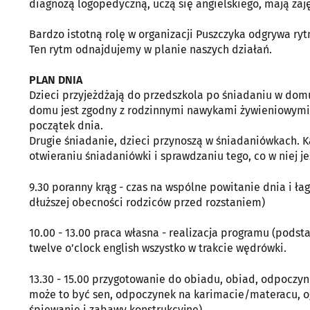
diagnozą logopedyczną, uczą się angielskiego, mają zajęc
Bardzo istotną rolę w organizacji Puszczyka odgrywa rytm
Ten rytm odnajdujemy w planie naszych działań.
PLAN DNIA
Dzieci przyjeżdżają do przedszkola po śniadaniu w dom
domu jest zgodny z rodzinnymi nawykami żywieniowymi. Ro
początek dnia.
Drugie śniadanie, dzieci przynoszą w śniadaniówkach. K
otwieraniu śniadaniówki i sprawdzaniu tego, co w niej je
9.30 poranny krąg - czas na wspólne powitanie dnia i ła
dłuższej obecności rodziców przed rozstaniem)
10.00 - 13.00 praca własna - realizacja programu (podst
twelve o’clock english wszystko w trakcie wędrówki.
13.30 - 15.00 przygotowanie do obiadu, obiad, odpocz
może to być sen, odpoczynek na karimacie/materacu, og
śpiewanie i zabawy konstrukcyjne)