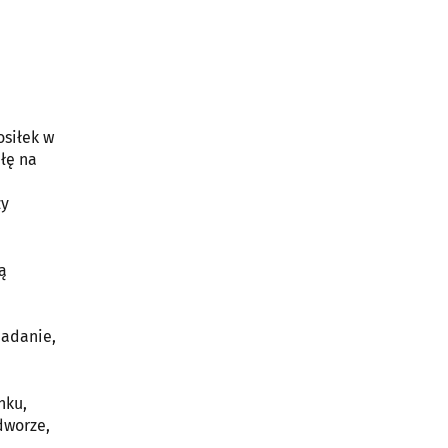
osiłek w
iłę na
zy
ą
iadanie,
nku,
dworze,