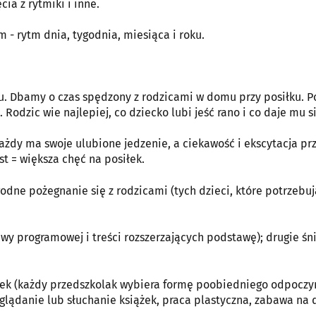
ia z rytmiki i inne.
 - rytm dnia, tygodnia, miesiąca i roku.
u. Dbamy o czas spędzony z rodzicami w domu przy posiłku. P
dzic wie najlepiej, co dziecko lubi jeść rano i co daje mu s
ażdy ma swoje ulubione jedzenie, a ciekawość i ekscytacja pr
st = większa chęć na posiłek.
godne pożegnanie się z rodzicami (tych dzieci, które potrzebuj
awy programowej i treści rozszerzających podstawę); drugie śn
ynek (każdy przedszkolak wybiera formę poobiedniego odpoczy
lądanie lub słuchanie książek, praca plastyczna, zabawa na 