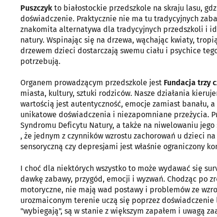
Puszczyk
to białostockie przedszkole na skraju lasu, gd
doświadczenie. Praktycznie nie ma tu tradycyjnych zabaw
znakomita alternatywa dla tradycyjnych przedszkoli i i
natury. Wspinając się na drzewa, wąchając kwiaty, tropi
drzewem dzieci dostarczają swemu ciału i psychice teg
potrzebują.
Organem prowadzącym przedszkole jest
Fundacja trzy c
miasta, kultury, sztuki rodziców. Nasze działania kieru
wartością jest autentyczność, emocje zamiast banału, 
unikatowe doświadczenia i niezapomniane przeżycia. Pr
Syndromu Deficytu Natury, a także na niwelowaniu jego 
, że jednym z czynników wzrostu zachorowań u dzieci na 
sensoryczną czy depresjami jest właśnie ograniczony k
I choć dla niektórych wszystko to może wydawać się sur
dawkę zabawy, przygód, emocji i wyzwań. Chodząc po zr
motoryczne, nie mają wad postawy i problemów ze wzrok
urozmaiconym terenie uczą się poprzez doświadczenie le
"wybiegają", są w stanie z większym zapałem i uwagą za