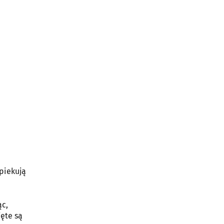
opiekują
ąc,
ęte są