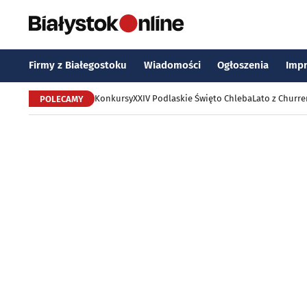
Firmy z Białegostoku
Wiadomości
Ogłoszenia
Imp
Konkursy
XXIV Podlaskie Święto Chleba
Lato z Churr
POLECAMY