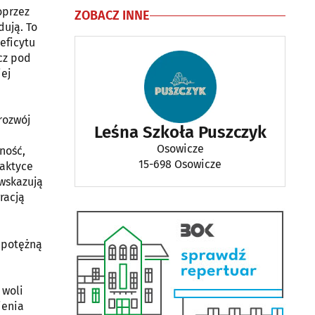
Puszczyk - Leśne
oprzez
ZOBACZ INNE
Przedszkole
dują. To
Osowicze
15-698 Osowicze
eficytu
cz pod
ej
rozwój
Leśna Szkoła Puszczyk
Osowicze
ność,
15-698 Osowicze
laktyce
 wskazują
racją
m potężną
e
 woli
ienia