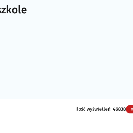
szkole
Ilość wyświetleń:
46838