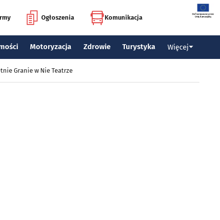
irmy
Ogłoszenia
Komunikacja
mości
Motoryzacja
Zdrowie
Turystyka
Więcej
tnie Granie w Nie Teatrze