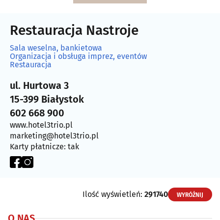
Restauracja Nastroje
Sala weselna, bankietowa
Organizacja i obsługa imprez, eventów
Restauracja
ul. Hurtowa 3
15-399 Białystok
602 668 900
www.hotel3trio.pl
marketing@hotel3trio.pl
Karty płatnicze: tak
Ilość wyświetleń:
291740
WYRÓŻNIJ
O NAS