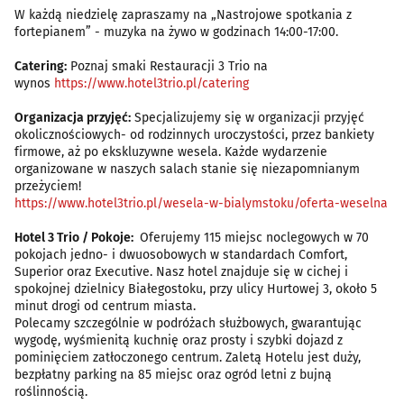
W każdą niedzielę zapraszamy na „Nastrojowe spotkania z
fortepianem” - muzyka na żywo w godzinach 14:00-17:00.
Catering:
Poznaj smaki Restauracji 3 Trio na
wynos
https://www.hotel3trio.pl/catering
Organizacja przyjęć:
Specjalizujemy się w organizacji przyjęć
okolicznościowych- od rodzinnych uroczystości, przez bankiety
firmowe, aż po ekskluzywne wesela. Każde wydarzenie
organizowane w naszych salach stanie się niezapomnianym
przeżyciem!
https://www.hotel3trio.pl/wesela-w-bialymstoku/oferta-weselna
Hotel 3 Trio / Pokoje:
Oferujemy 115 miejsc noclegowych w 70
pokojach jedno- i dwuosobowych w standardach Comfort,
Superior oraz Executive. Nasz hotel znajduje się w cichej i
spokojnej dzielnicy Białegostoku, przy ulicy Hurtowej 3, około 5
minut drogi od centrum miasta.
Polecamy szczególnie w podróżach służbowych, gwarantując
wygodę, wyśmienitą kuchnię oraz prosty i szybki dojazd z
pominięciem zatłoczonego centrum. Zaletą Hotelu jest duży,
bezpłatny parking na 85 miejsc oraz ogród letni z bujną
roślinnością.