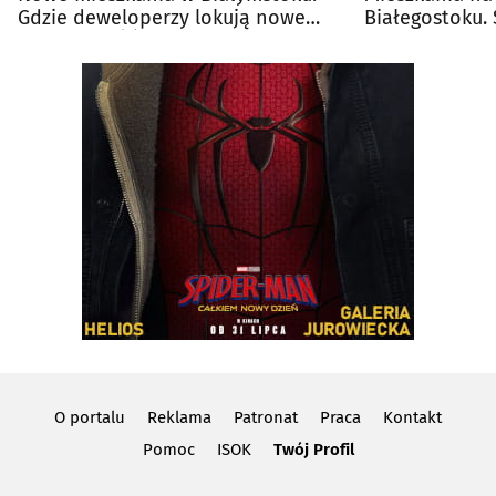
Gdzie deweloperzy lokują nowe
Białegostoku.
bloki? [CZĘŚĆ 4]
deweloperów [
O portalu
Reklama
Patronat
Praca
Kontakt
Pomoc
ISOK
Twój Profil