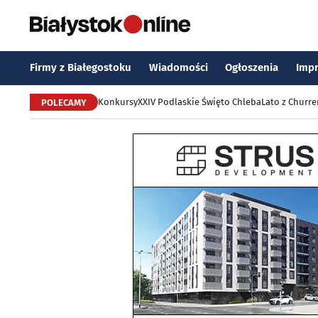
Firmy z Białegostoku
Wiadomości
Ogłoszenia
Imp
Konkursy
XXIV Podlaskie Święto Chleba
Lato z Churr
POLECAMY