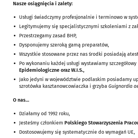
Nasze osiągnięcia i zalety:
Usługi świadczymy profesjonalnie i terminowo w sy
Legitymujemy się specjalistycznymi szkoleniami z za
Przestrzegamy zasad BHP,
Dysponujemy szeroką gamą preparatów,
Wszystkie stosowane przez nas środki posiadają atest
Po wykonaniu każdej usługi wystawiamy szczegółowy
Epidemiologiczne oraz W.I.S.,
Jako jedyni w województwie podlaskim posiadamy up
szrotówka kasztanowcowiaczka i grzyba
Guignardia ae
O nas...
Działamy od 1992 roku,
Jesteśmy członkiem
Polskiego Stowarzyszenia Pracow
Dostosowujemy się systematycznie do wymagań UE,