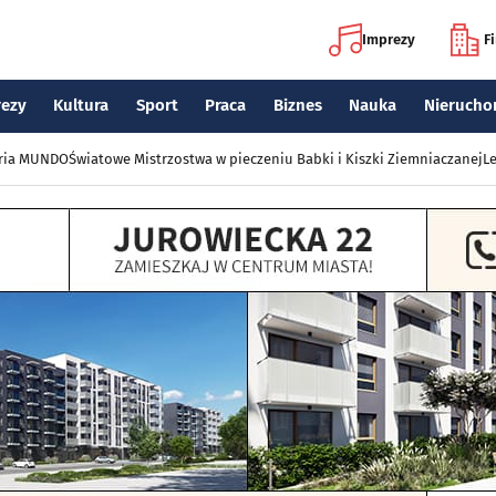
Imprezy
F
rezy
Kultura
Sport
Praca
Biznes
Nauka
Nierucho
eria MUNDO
Światowe Mistrzostwa w pieczeniu Babki i Kiszki Ziemniaczanej
Le