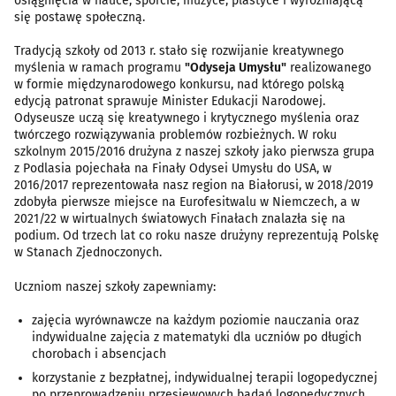
osiągnięcia w nauce, sporcie, muzyce, plastyce i wyróżniającą
się postawę społeczną.
Tradycją szkoły od 2013 r. stało się rozwijanie kreatywnego
myślenia w ramach programu
"Odyseja Umysłu"
realizowanego
w formie międzynarodowego konkursu, nad którego polską
edycją patronat sprawuje Minister Edukacji Narodowej.
Odyseusze uczą się kreatywnego i krytycznego myślenia oraz
twórczego rozwiązywania problemów rozbieżnych. W roku
szkolnym 2015/2016 drużyna z naszej szkoły jako pierwsza grupa
z Podlasia pojechała na Finały Odysei Umysłu do USA, w
2016/2017 reprezentowała nasz region na Białorusi, w 2018/2019
zdobyła pierwsze miejsce na Eurofesitwalu w Niemczech, a w
2021/22 w wirtualnych światowych Finałach znalazła się na
podium. Od trzech lat co roku nasze drużyny reprezentują Polskę
w Stanach Zjednoczonych.
Uczniom naszej szkoły zapewniamy:
zajęcia wyrównawcze na każdym poziomie nauczania oraz
indywidualne zajęcia z matematyki dla uczniów po długich
chorobach i absencjach
korzystanie z bezpłatnej, indywidualnej terapii logopedycznej
po przeprowadzeniu przesiewowych badań logopedycznych