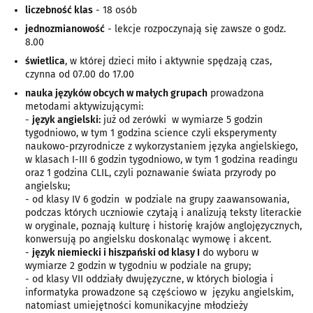
liczebność klas
- 18 osób
jednozmianowość
- lekcje rozpoczynają się zawsze o godz.
8.00
świetlica
, w której dzieci miło i aktywnie spędzają czas,
czynna od 07.00 do 17.00
nauka języków obcych w małych grupach
prowadzona
metodami aktywizującymi:
-
język angielski:
już od zerówki w wymiarze 5 godzin
tygodniowo, w tym 1 godzina science czyli eksperymenty
naukowo-przyrodnicze z wykorzystaniem języka angielskiego,
w klasach I-III 6 godzin tygodniowo, w tym 1 godzina readingu
oraz 1 godzina CLIL, czyli poznawanie świata przyrody po
angielsku;
- od klasy IV 6 godzin w podziale na grupy zaawansowania,
podczas których uczniowie czytają i analizują teksty literackie
w oryginale, poznają kulturę i historię krajów anglojęzycznych,
konwersują po angielsku doskonaląc wymowę i akcent.
-
język niemiecki i hiszpański od klasy I
do wyboru w
wymiarze 2 godzin w tygodniu w podziale na grupy;
- od klasy VII oddziały dwujęzyczne, w których biologia i
informatyka prowadzone są częściowo w języku angielskim,
natomiast umiejętności komunikacyjne młodzieży