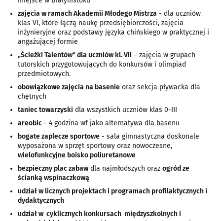
miejsce w Białymstoku
zajęcia w ramach Akademii Młodego Mistrza
- dla uczniów
klas VI, które łączą naukę przedsiębiorczości, zajęcia
inżynieryjne oraz podstawy języka chińskiego w praktycznej i
angażującej formie
„Ścieżki Talentów“ dla uczniów kl. VII
– zajęcia w grupach
tutorskich przygotowujących do konkursów i olimpiad
przedmiotowych.
obowiązkowe zajęcia na basenie
oraz sekcja pływacka dla
chętnych
taniec towarzyski
dla wszystkich uczniów klas 0-III
areobic
- 4 godzina wf jako alternatywa dla basenu
bogate zaplecze sportowe
- sala gimnastyczna doskonale
wyposażona w sprzęt sportowy oraz nowoczesne,
wielofunkcyjne boisko poliuretanowe
bezpieczny plac zabaw
dla najmłodszych oraz
ogród ze
ścianką wspinaczkową
udział w licznych projektach i programach profilaktycznych i
dydaktycznych
udział w cyklicznych konkursach międzyszkolnych i