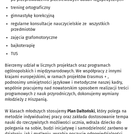
trening ortograficzny
gimnastykę korekcyjną
regularne konsultacje nauczycielskie ze wszystkich
przedmiotów
zajęcia grafomotoryczne
bajkoterapię
TUS
Bierzemy udział w licznych projektach oraz programach
ogólnopolskich i międzynarodowych. We współpracy z innymi
krajami europejskimi, w ramach projektów Erasmus + ,
podnosimy umiejętności językowe i metodyczne naszej kadry,
wspólnie pracujemy nad nowatorskim sposobem realizacji treści
programowych z nauk przyrodniczych, dokonujemy wymiany
młodzieży z Hiszpanią.
W klasach młodszych stosujemy
Plan Daltoński
, który polega na
metodzie indywidualnej pracy oraz zakłada dostosowanie tempa
nauki do rzeczywistych możliwości ucznia, wdraża dziecko do
polegania na sobie, budzi inicjatywę i samodzielność zarówno w
działaniu, jak i myśleniu, wyrabia poczucie odpowiedzialności,