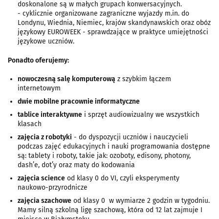
doskonalone są w małych grupach konwersacyjnych.
- cyklicznie organizowane zagraniczne wyjazdy m.in. do
Londynu, Wiednia, Niemiec, krajów skandynawskich oraz obóz
językowy EUROWEEK - sprawdzające w praktyce umiejętności
językowe uczniów.
Ponadto oferujemy:
nowoczesną salę komputerową
z szybkim łączem
internetowym
dwie mobilne pracownie informatyczne
tablice interaktywne
i sprzęt audiowizualny we wszystkich
klasach
zajęcia z robotyki
- do dyspozycji uczniów i nauczycieli
podczas zajęć edukacyjnych i nauki programowania dostępne
są: tablety i roboty, takie jak: ozoboty, edisony, photony,
dash’e, dot’y oraz maty do kodowania
zajęcia science
od klasy 0 do VI, czyli eksperymenty
naukowo-przyrodnicze
zajęcia szachowe
od klasy 0 w wymiarze 2 godzin w tygodniu.
Mamy silną szkolną ligę szachową, która od 12 lat zajmuje I