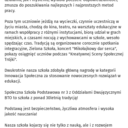
zmusza do poszukiwania najlepszych i najprostszych metod
pracy.
Poza tym uczniowie jeżdżą na wycieczki, czynnie uczestniczą w
życiu miasta, chodzą do kina, teatru, na warsztaty edukacyjne w
ramach współpracy z różnymi instytucjami, biorą udział w grach
miejskich, a czasami nocują z wychowawcami w szkole, wesoło
spędzając czas. Tradycją są organizowane corocznie spotkania
integracyjne, Zielona Szkoła, koncert "Mikołajkowy dar serca",
pokazy osiągnięć uczniów podczas "Kreatywnej Sceny Społecznej
Trójki".
Dwukrotnie nasza szkoła zdobyła główną nagrodę w kategorii
Innowacja Społeczna za stosowanie nowoczesnych rozwiązań w
edukacji.
Społeczna Szkoła Podstawowa nr 3 z Oddziałami Dwujęzycznymi
BTO to szkoła z ponad 30letnią tradycją!
Podstawą jest bezpieczeństwo, życzliwa atmosfera i wysoka
jakość nauczania!
Nasza szkoła kojarzy się nie tylko z nauką, ale i z rozwojem