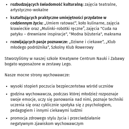
rozbudzających świadomość kulturalną:
zajęcia teatralne,
artystyczno-wokalne
kształtujących praktyczne umiejętności przydatne w
codziennym życiu:
„Umiem ratować“, koło kulinarne, zajęcia
krawieckie oraz „Mulinki-robótki ręczne”, zajęcia "Cuda na
patyku – drewniane inspiracje", "Modna biżuteria", makrama
rozwijających pasje poznawcze:
„Dziwne i ciekawe“, „Klub
młodego podróżnika“, Szkolny Klub Rowerowy
Stworzyliśmy w naszej szkole Kreatywne Centrum Nauki i Zabawy
bogato wyposażone w zestawy Lego.
Nasze mocne strony wychowawcze:
wysoki stopień poczucia bezpieczeństwa wśród uczniów
godzina wychowawcza, podczas której młodzież rozpoznaje
swoje emocje, uczy się panowania nad nimi, poznaje techniki
uczenia się oraz cyklicznie spotyka się z psychologiem,
pedagogiem i innymi ciekawymi ludźmi
promocja zdrowego stylu życia i przeciwdziałanie
negatywnym zjawiskom wychowawczym