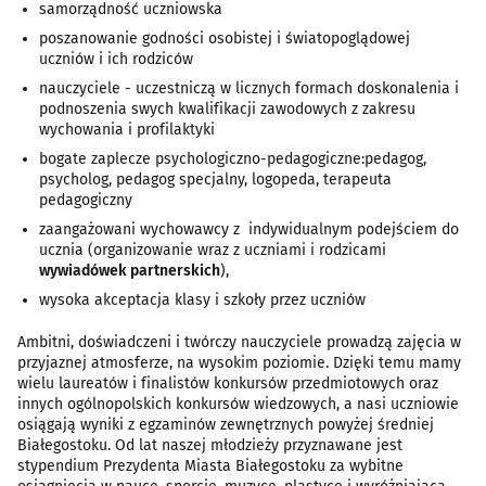
samorządność uczniowska
poszanowanie godności osobistej i światopoglądowej
uczniów i ich rodziców
nauczyciele - uczestniczą w licznych formach doskonalenia i
podnoszenia swych kwalifikacji zawodowych z zakresu
wychowania i profilaktyki
bogate zaplecze psychologiczno-pedagogiczne:pedagog,
psycholog, pedagog specjalny, logopeda, terapeuta
pedagogiczny
zaangażowani wychowawcy z indywidualnym podejściem do
ucznia (organizowanie wraz z uczniami i rodzicami
wywiadówek partnerskich
),
wysoka akceptacja klasy i szkoły przez uczniów
Ambitni, doświadczeni i twórczy nauczyciele prowadzą zajęcia w
przyjaznej atmosferze, na wysokim poziomie. Dzięki temu mamy
wielu laureatów i finalistów konkursów przedmiotowych oraz
innych ogólnopolskich konkursów wiedzowych, a nasi uczniowie
osiągają wyniki z egzaminów zewnętrznych powyżej średniej
Białegostoku. Od lat naszej młodzieży przyznawane jest
stypendium Prezydenta Miasta Białegostoku za wybitne