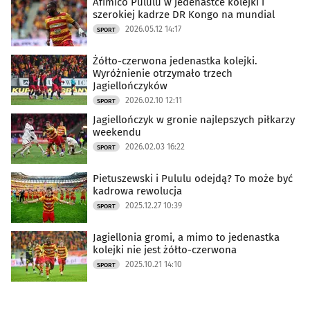
Afimico Pululu w jedenastce kolejki i
szerokiej kadrze DR Kongo na mundial
2026.05.12 14:17
SPORT
Żółto-czerwona jedenastka kolejki.
Wyróżnienie otrzymało trzech
Jagiellończyków
2026.02.10 12:11
SPORT
Jagiellończyk w gronie najlepszych piłkarzy
weekendu
2026.02.03 16:22
SPORT
Pietuszewski i Pululu odejdą? To może być
kadrowa rewolucja
2025.12.27 10:39
SPORT
Jagiellonia gromi, a mimo to jedenastka
kolejki nie jest żółto-czerwona
2025.10.21 14:10
SPORT