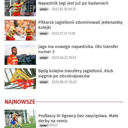
Napastnik Jagi jest już po badaniach
2023.10.26 09:35
SPORT
Piłkarze Jagiellonii zdominowali jedenastkę
kolejki
2023.07.31 17:28
SPORT
Jaga ma nowego napastnika. Oto transfer
numer 3
2023.06.22 19:53
SPORT
Będą kolejne transfery Jagiellonii. Klub
sięgnie po obcokrajowców
2023.06.20 10:22
SPORT
NAJNOWSZE
Podlascy III-ligowcy bez zwycięstwa. Małe
derby na remis
09:43
SPORT