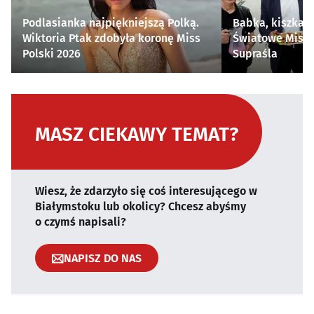
Podlasianka najpiękniejszą Polką.
Babka, kiszka i
Wiktoria Ptak zdobyła koronę Miss
Światowe Mistr
Polski 2026
Supraśla
MASZ CIEKAWY TEMAT?
Wiesz, że zdarzyło się coś interesującego w
Białymstoku lub okolicy? Chcesz abyśmy
o czymś napisali?
NAPISZ DO NAS