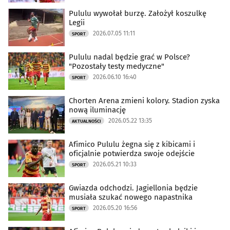
Pululu wywołał burzę. Założył koszulkę
Legii
2026.07.05 11:11
SPORT
Pululu nadal będzie grać w Polsce?
"Pozostały testy medyczne"
2026.06.10 16:40
SPORT
Chorten Arena zmieni kolory. Stadion zyska
nową iluminację
2026.05.22 13:35
AKTUALNOŚCI
Afimico Pululu żegna się z kibicami i
oficjalnie potwierdza swoje odejście
2026.05.21 10:33
SPORT
Gwiazda odchodzi. Jagiellonia będzie
musiała szukać nowego napastnika
2026.05.20 16:56
SPORT