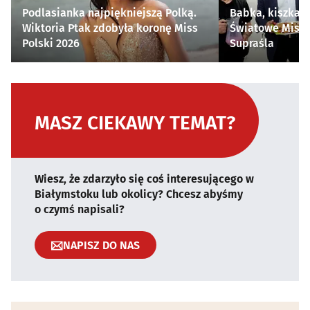
Podlasianka najpiękniejszą Polką.
Babka, kiszka i
Wiktoria Ptak zdobyła koronę Miss
Światowe Mistr
Polski 2026
Supraśla
MASZ CIEKAWY TEMAT?
Wiesz, że zdarzyło się coś interesującego w
Białymstoku lub okolicy? Chcesz abyśmy
o czymś napisali?
NAPISZ DO NAS