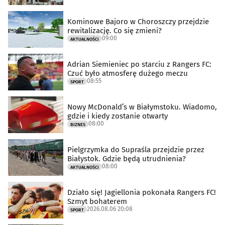
Kominowe Bajoro w Choroszczy przejdzie
rewitalizację. Co się zmieni?
09:00
AKTUALNOŚCI
Adrian Siemieniec po starciu z Rangers FC:
Czuć było atmosferę dużego meczu
08:55
SPORT
Nowy McDonald’s w Białymstoku. Wiadomo,
gdzie i kiedy zostanie otwarty
08:00
BIZNES
Pielgrzymka do Supraśla przejdzie przez
Białystok. Gdzie będą utrudnienia?
08:00
AKTUALNOŚCI
Działo się! Jagiellonia pokonała Rangers FC!
Szmyt bohaterem
2026.08.06 20:08
SPORT