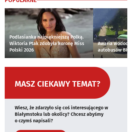
POPULARNE
Podlasianka najpiękniejszą Polką.
Wiktoria Ptak zdobyła koronę Miss
Awaria wodocią
Polski 2026
autobusów BKM 
MASZ CIEKAWY TEMAT?
Wiesz, że zdarzyło się coś interesującego w
Białymstoku lub okolicy? Chcesz abyśmy
o czymś napisali?