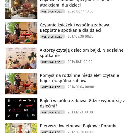
atrakcjami dla dzieci
2020.08.14 10:56
KULTURA I ROZRYWKA
Czytanie książek i wspólna zabawa.
Bezpłatne spotkania dla dzieci
2017.09.30 08:35
KULTURA I ROZRYWKA
Aktorzy czytają dzieciom bajki. Niedzielne
spotkanie
2014.10.11 00:00
KULTURA I ROZRYWKA
Pomysł na rodzinne niedziele? Czytanie
bajek i wspólna zabawa
2014.01.04 00:00
KULTURA I ROZRYWKA
Bajki i wspólna zabawa. Gdzie wybrać się z
dziećmi?
2013.12.21 00:00
KULTURA I ROZRYWKA
Pierwsze kwietniowe Bajkowe Poranki
2012.03.30 00:00
KULTURA I ROZRYWKA