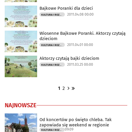
Bajkowe Poranki dla dzieci
2011.04.08 00:00
KULTURA I ROZRYWKA
Wiosenne Bajkowe Poranki. Aktorzy czytają
dzieciom
2011.04.01 00:00
KULTURA I ROZRYWKA
Aktorzy czytają bajki dzieciom
2011.03.25 00:00
KULTURA I ROZRYWKA
1
2
NAJNOWSZE
Od koncertów po święto chleba. Tak
zapowiada się weekend w regionie
09:09
KULTURA I ROZRYWKA