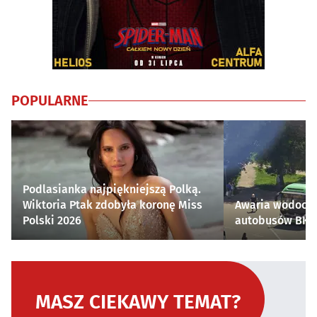
POPULARNE
Podlasianka najpiękniejszą Polką.
Wiktoria Ptak zdobyła koronę Miss
Awaria wodocią
Polski 2026
autobusów BKM 
MASZ CIEKAWY TEMAT?