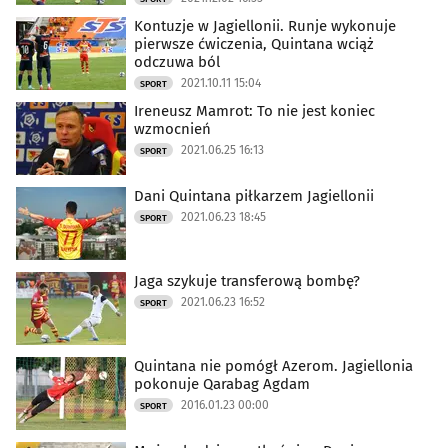
Kontuzje w Jagiellonii. Runje wykonuje
pierwsze ćwiczenia, Quintana wciąż
odczuwa ból
2021.10.11 15:04
SPORT
Ireneusz Mamrot: To nie jest koniec
wzmocnień
2021.06.25 16:13
SPORT
Dani Quintana piłkarzem Jagiellonii
2021.06.23 18:45
SPORT
Jaga szykuje transferową bombę?
2021.06.23 16:52
SPORT
Quintana nie pomógł Azerom. Jagiellonia
pokonuje Qarabag Agdam
2016.01.23 00:00
SPORT