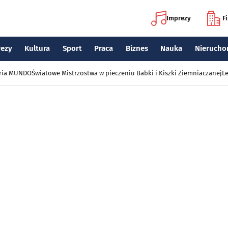
Imprezy
F
rezy
Kultura
Sport
Praca
Biznes
Nauka
Nierucho
eria MUNDO
Światowe Mistrzostwa w pieczeniu Babki i Kiszki Ziemniaczanej
Le