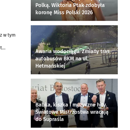
Polką. Wiktoria Ptak zdobyła
koronę Miss Polski 2026
cz w tym
t
Awaria wodociągu. Zmiany tras
autobusów BKM na ul.
Hetmańskiej
Babka, kiszka i muzyczne hity.
Światowe Mistrzostwa wracają
do Supraśla