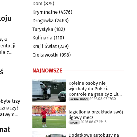
Dom
(875)
Kryminalne
(4576)
koju
Drogówka
(2463)
Turystyka
(182)
Kulinaria
(110)
e, a
entacji
Kraj i Świat
(239)
ia z
Ciekawostki
(998)
mentował
NAJNOWSZE
ś
Kolejne osoby nie
wjechały do Polski.
Kontrole na granicy z Litwą
2026.08.07 17:30
trwają
AKTUALNOŚCI
obyte trzy
aznaczył
Jagiellonia przekłada swój
 łatwym
ligowy mecz
2026.08.07 15:15
SPORT
nał
Dodatkowe autobusy na