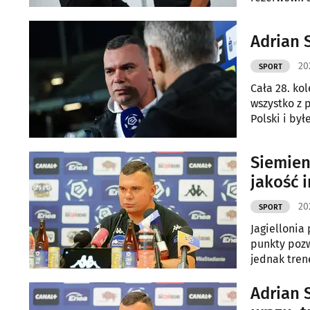
Adrian 
20
SPORT
Cała 28. ko
wszystko z 
Polski i by
piątkowego 
je też Adri
Siemien
jakość 
20
SPORT
Jagiellonia
punkty pozw
jednak tren
przeciwnik
Adrian 