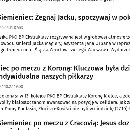
Siemieniec: Żegnaj Jacku, spoczywaj w po
26.04.11 07:53
lejka PKO BP Ekstraklasy rozgrywana jest w grobowej atmosferz
powodu śmierci Jacka Magiery, asystenta Jana Urbana w reprez
łego trenera m.in. Śląska Wrocław czy Legii Warszawa. Wydarzen
(10.04) poranka skomentowała już cała piłkarska Polska, sko
an Siemieniec.
iec po meczu z Koroną: Kluczowa była dzi
indywidualna naszych piłkarzy
24.10.27 19:00
 pokonała w 13. kolejce PKO BP Ekstraklasy Koronę Kielce, a zd
oliły białostoczanom awansować na pozycję wicelidera. Jak z
er Dumy Podlasia, Złocisto-Krwiści nie byli w niedzielę (27.10)
iem.
Siemieniec po meczu z Cracovią: Jesus doz