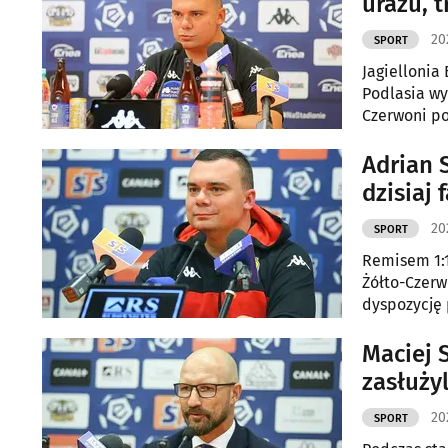
urazu, 
20
SPORT
Jagiellonia 
Podlasia wyg
Czerwoni po
ostatnich t
Adrian 
dzisiaj 
20
SPORT
Remisem 1:1
Żółto-Czerw
dyspozycję 
Maciej 
zasłuży
20
SPORT