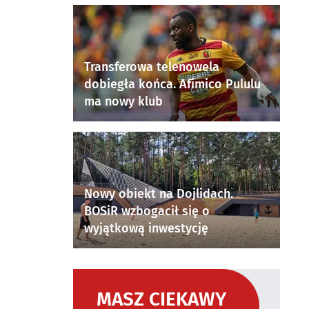
Transferowa telenowela
dobiegła końca. Afimico Pululu
ma nowy klub
Nowy obiekt na Dojlidach.
BOSiR wzbogacił się o
wyjątkową inwestycję
MASZ CIEKAWY