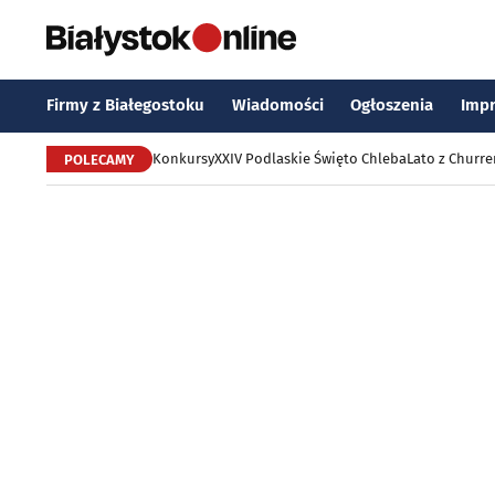
Firmy z Białegostoku
Wiadomości
Ogłoszenia
Imp
Konkursy
XXIV Podlaskie Święto Chleba
Lato z Churr
POLECAMY