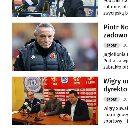
Podczas sta
solidnie, al
zwycięską b
pozycję num
Piotr N
zadowol
20
SPORT
Jagiellonia
Podlasia wp
zabrakło pi
Wigry u
dyrekto
20
SPORT
Wigry Suwał
sparingoweg
sportowy – J