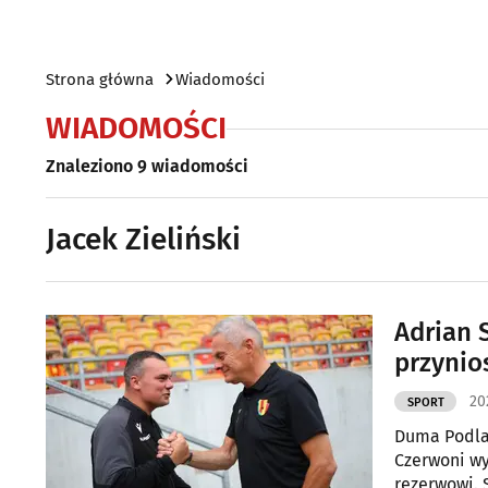
Strona główna
Wiadomości
WIADOMOŚCI
Znaleziono 9 wiadomości
Jacek Zieliński
Adrian 
przynio
20
SPORT
Duma Podlas
Czerwoni wy
rezerwowi. S