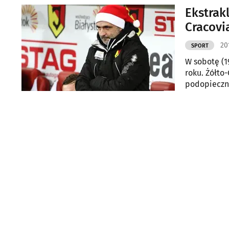
Ekstrak
Cracovi
20
SPORT
W sobotę (1
roku. Żółto
podopieczni
punktów?