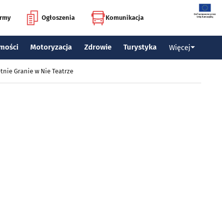
irmy
Ogłoszenia
Komunikacja
mości
Motoryzacja
Zdrowie
Turystyka
Więcej
tnie Granie w Nie Teatrze