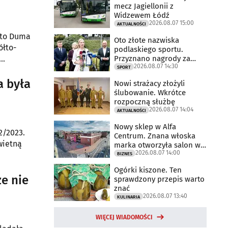
mecz Jagiellonii z
Widzewem Łódź
2026.08.07 15:00
AKTUALNOŚCI
o to Duma
Oto złote nazwiska
ółto-
podlaskiego sportu.
Przyznano nagrody za
2026.08.07 14:30
2025 rok
SPORT
a była
Nowi strażacy złożyli
ślubowanie. Wkrótce
rozpoczną służbę
2026.08.07 14:04
AKTUALNOŚCI
Nowy sklep w Alfa
2/2023.
Centrum. Znana włoska
wietną
marka otworzyła salon w
2026.08.07 14:00
Białymstoku
BIZNES
Ogórki kiszone. Ten
że nie
sprawdzony przepis warto
znać
2026.08.07 13:40
KULINARIA
WIĘCEJ WIADOMOŚCI