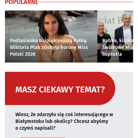
POPULARNE
Podlasianka najpiękniejszą Polką.
Babka, kiszka i
Wiktoria Ptak zdobyła koronę Miss
Światowe Mistr
Polski 2026
Supraśla
MASZ CIEKAWY TEMAT?
Wiesz, że zdarzyło się coś interesującego w
Białymstoku lub okolicy? Chcesz abyśmy
o czymś napisali?