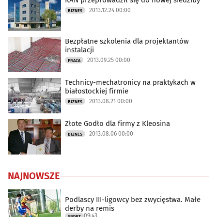
KAN przeprowadził się do nowej siedziby
2013.12.24 00:00
BIZNES
Bezpłatne szkolenia dla projektantów
instalacji
2013.09.25 00:00
PRACA
Technicy-mechatronicy na praktykach w
białostockiej firmie
2013.08.21 00:00
BIZNES
Złote Godło dla firmy z Kleosina
2013.08.06 00:00
BIZNES
NAJNOWSZE
Podlascy III-ligowcy bez zwycięstwa. Małe
derby na remis
09:43
SPORT