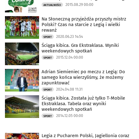
2015.08.29 00:00
AKTUALNOŚCI
Na Słoneczną przyjeżdża przyszły mistrz
Polski? Czas na starcie z Legią i wielki
rewanż
2020.06.23 14:54
SPORT
Ściąga kibica. Gra Ekstraklasa. Wyniki
weekendowych spotkań
2015.12.04 00:00
SPORT
Adrian Siemieniec po meczu z Legią: Do
samego końca wierzyliśmy, że możemy
zapunktować
2024.04.08 11:31
SPORT
Ściąga kibica. Została już tylko T-Mobile
Ekstraklasa. Tabela oraz wyniki
weekendowych spotkań
2014.12.05 00:00
SPORT
Legia z Pucharem Polski, Jagiellonia coraz