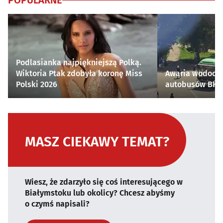
POPULARNE
Podlasianka najpiękniejszą Polką.
Wiktoria Ptak zdobyła koronę Miss
Awaria wodocią
Polski 2026
autobusów BKM 
MASZ CIEKAWY TEMAT?
Wiesz, że zdarzyło się coś interesującego w
Białymstoku lub okolicy? Chcesz abyśmy
o czymś napisali?