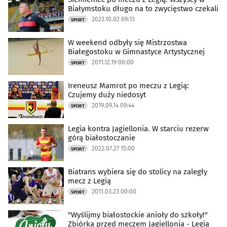
Białymstoku długo na to zwycięstwo czekali
2023.10.02 09:13
SPORT
W weekend odbyły się Mistrzostwa
Białegostoku w Gimnastyce Artystycznej
2011.12.19 00:00
SPORT
Ireneusz Mamrot po meczu z Legią:
Czujemy duży niedosyt
2019.09.14 09:44
SPORT
Legia kontra Jagiellonia. W starciu rezerw
górą białostoczanie
2022.07.27 15:00
SPORT
Biatrans wybiera się do stolicy na zaległy
mecz z Legią
2011.03.23 00:00
SPORT
"Wyślijmy białostockie anioły do szkoły!"
Zbiórka przed meczem Jagiellonia - Legia