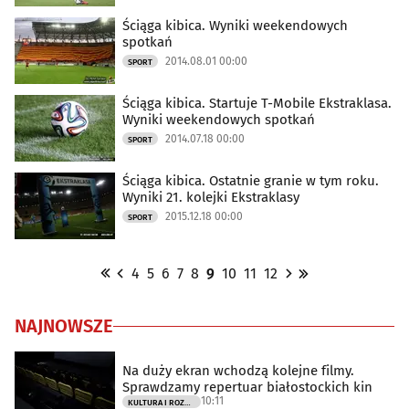
Ściąga kibica. Wyniki weekendowych
spotkań
2014.08.01 00:00
SPORT
Ściąga kibica. Startuje T-Mobile Ekstraklasa.
Wyniki weekendowych spotkań
2014.07.18 00:00
SPORT
Ściąga kibica. Ostatnie granie w tym roku.
Wyniki 21. kolejki Ekstraklasy
2015.12.18 00:00
SPORT
4
5
6
7
8
9
10
11
12
NAJNOWSZE
Na duży ekran wchodzą kolejne filmy.
Sprawdzamy repertuar białostockich kin
10:11
KULTURA I ROZRYWKA