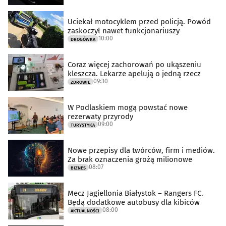
Uciekał motocyklem przed policją. Powód
zaskoczył nawet funkcjonariuszy
10:00
DROGÓWKA
Coraz więcej zachorowań po ukąszeniu
kleszcza. Lekarze apelują o jedną rzecz
09:30
ZDROWIE
W Podlaskiem mogą powstać nowe
rezerwaty przyrody
09:00
TURYSTYKA
Nowe przepisy dla twórców, firm i mediów.
Za brak oznaczenia grożą milionowe
08:07
BIZNES
Mecz Jagiellonia Białystok – Rangers FC.
Będą dodatkowe autobusy dla kibiców
08:00
AKTUALNOŚCI