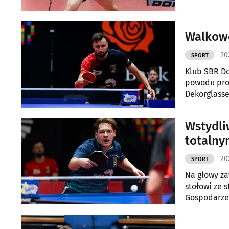
Walkowe
20
SPORT
Klub SBR Do
powodu pro
Dekorglasse
Wstydli
totalny
20
SPORT
Na głowy za
stołowi ze 
Gospodarze 
poziomie 0 