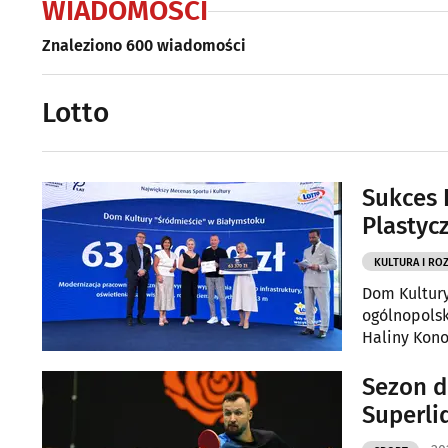
WIADOMOŚCI
Znaleziono 600 wiadomości
Lotto
Sukces 
Plastyc
KULTURA I RO
Dom Kultury
ogólnopolsk
Haliny Kono
zostanie k
Sezon d
Superli