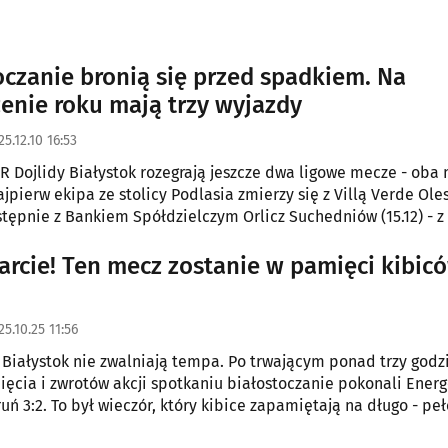
oczanie bronią się przed spadkiem. Na
enie roku mają trzy wyjazdy
25.12.10 16:53
BR Dojlidy Białystok rozegrają jeszcze dwa ligowe mecze - oba 
ajpierw ekipa ze stolicy Podlasia zmierzy się z Villą Verde Ole
astępnie z Bankiem Spółdzielczym Orlicz Suchedniów (15.12) - z
arcia transmisję przeprowadzi stacja TVP Sport. Później Dojlid
ad do Niemiec na rewanż w Lidze Mistrzów.
tarcie! Ten mecz zostanie w pamięci kibic
25.10.25 11:56
 Białystok nie zwalniają tempa. Po trwającym ponad trzy godz
ęcia i zwrotów akcji spotkaniu białostoczanie pokonali Ener
uń 3:2. To był wieczór, który kibice zapamiętają na długo - peł
ortowej dramaturgii. Bohaterem został Piotr Chodorski, zdoby