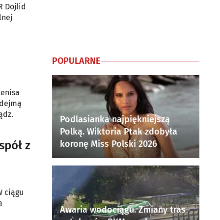
R Dojlid
lnej
POPULARNE
tenisa
odejmą
ądz.
Podlasianka najpiękniejszą
Polką. Wiktoria Ptak zdobyła
spół z
koronę Miss Polski 2026
W ciągu
a
Awaria wodociągu. Zmiany tras