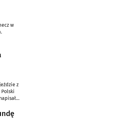
 mecz w
.
a
jeździe z
 Polski
 napisało
rundę