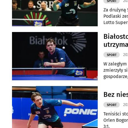
20
SPORT
Za drużyną 
Podlaski ze
Lotto Superl
Białosto
utrzyma
20
SPORT
W zaległym 
zmierzyły s
gospodarze,
Bez nie
20
SPORT
Tenisiści st
Orlen Bogor
3:1.