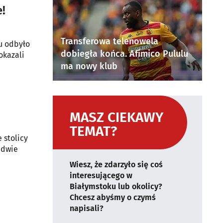
.
e!
Transferowa telenowela
u odbyło
dobiegła końca. Afimico Pululu
okazali
ma nowy klub
MASZ CIEKAWY
TEMAT?
 stolicy
edwie
Wiesz, że zdarzyło się coś
interesującego w
Białymstoku lub okolicy?
Chcesz abyśmy o czymś
napisali?