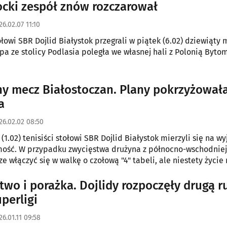
ocki zespół znów rozczarował
26.02.07 11:10
ołowi SBR Dojlid Białystok przegrali w piątek (6.02) dziewiąty
ipa ze stolicy Podlasia poległa we własnej hali z Polonią Bytom
y mecz Białostoczan. Plany pokrzyżował
a
26.02.02 08:50
(1.02) tenisiści stołowi SBR Dojlid Białystok mierzyli się na wy
ość. W przypadku zwycięstwa drużyna z północno-wschodniej
e włączyć się w walkę o czołową "4" tabeli, ale niestety życie
usz. Dojlidy wyraźnie delegacyjny bój przegrały.
two i porażka. Dojlidy rozpoczęły drugą 
perligi
26.01.11 09:58