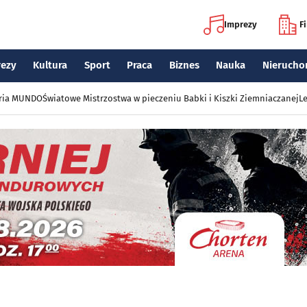
Imprezy
F
rezy
Kultura
Sport
Praca
Biznes
Nauka
Nierucho
eria MUNDO
Światowe Mistrzostwa w pieczeniu Babki i Kiszki Ziemniaczanej
Le