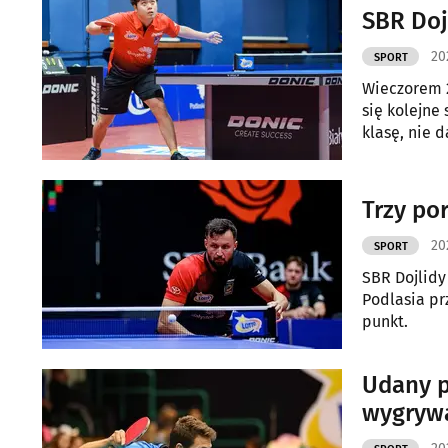
dwóch kluc
SBR Doj
20
SPORT
Wieczorem 2
się kolejne
klasę, nie d
Trzy po
20
SPORT
SBR Dojlidy
Podlasia pr
punkt.
Udany p
wygryw