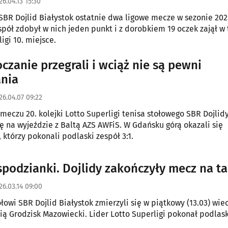
26.04.13 15:30
SBR Dojlid Białystok ostatnie dwa ligowe mecze w sezonie 202
spół zdobył w nich jeden punkt i z dorobkiem 19 oczek zajął w 
igi 10. miejsce.
czanie przegrali i wciąż nie są pewni
nia
26.04.07 09:22
meczu 20. kolejki Lotto Superligi tenisa stołowego SBR Dojlid
ię na wyjeździe z Baltą AZS AWFiS. W Gdańsku górą okazali się
 którzy pokonali podlaski zespół 3:1.
spodzianki. Dojlidy zakończyły mecz na ta
26.03.14 09:00
ołowi SBR Dojlid Białystok zmierzyli się w piątkowy (13.03) wiec
ią Grodzisk Mazowiecki. Lider Lotto Superligi pokonał podlask