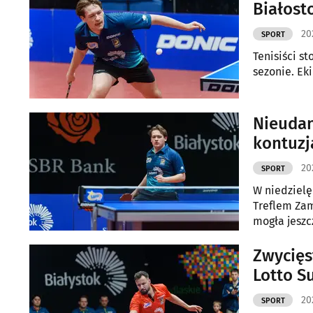
Białost
20
SPORT
Tenisiści st
sezonie. Ek
Nieudan
kontuzj
20
SPORT
W niedzielę 
Treflem Zam
mogła jeszcz
inny scenari
Zwycięs
Lotto Su
20
SPORT