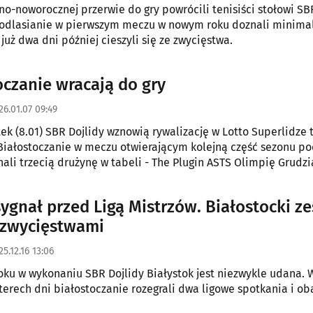
no-noworocznej przerwie do gry powrócili tenisiści stołowi SB
Podlasianie w pierwszym meczu w nowym roku doznali minima
 już dwa dni później cieszyli się ze zwycięstwa.
oczanie wracają do gry
26.01.07 09:49
tek (8.01) SBR Dojlidy wznowią rywalizację w Lotto Superlidze 
Białostoczanie w meczu otwierającym kolejną część sezonu p
hali trzecią drużynę w tabeli - The Plugin ASTS Olimpię Grudzi
ygnał przed Ligą Mistrzów. Białostocki ze
zwycięstwami
25.12.16 13:06
ku w wykonaniu SBR Dojlidy Białystok jest niezwykle udana. 
terech dni białostoczanie rozegrali dwa ligowe spotkania i ob