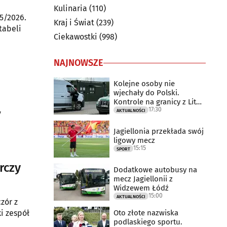
Kulinaria
(110)
5/2026.
Kraj i Świat
(239)
tabeli
Ciekawostki
(998)
NAJNOWSZE
Kolejne osoby nie
wjechały do Polski.
Kontrole na granicy z Litwą
17:30
trwają
AKTUALNOŚCI
y
Jagiellonia przekłada swój
ligowy mecz
15:15
SPORT
rczy
Dodatkowe autobusy na
mecz Jagiellonii z
Widzewem Łódź
15:00
AKTUALNOŚCI
zór z
Oto złote nazwiska
i zespół
podlaskiego sportu.