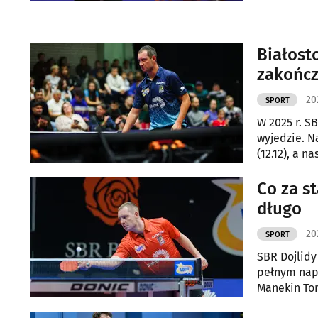
Białost
zakończ
20
SPORT
W 2025 r. S
wyjedzie. N
(12.12), a n
drugiego st
jeszcze wyp
Co za s
długo
20
SPORT
SBR Dojlidy
pełnym napi
Manekin Tor
emocji i sp