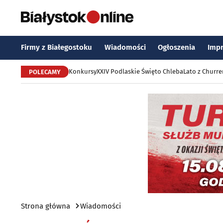
Firmy z Białegostoku
Wiadomości
Ogłoszenia
Imp
Konkursy
XXIV Podlaskie Święto Chleba
Lato z Churr
POLECAMY
Strona główna
Wiadomości