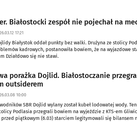
r. Białostocki zespół nie pojechał na me
26.03.12 17:21
jlidy Białystok oddał punkty bez walki. Drużyna ze stolicy Pod
blemów kadrowych, postanowiła bowiem, że na wyjazdowe sta
m Działdowo się nie stawi.
wa porażka Dojlid. Białostoczanie przegral
m outsiderem
26.03.08 10:00
wodników SBR Dojlid wylany został kubeł lodowatej wody. Teni
stolicy Podlasia przegrali bowiem na wyjeździe z KTS-em Gliwic
przed piątkowym (6.03) starciem legitymowali się bilansem 
zwycięstw i 17 porażek.