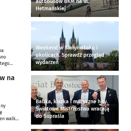
autobusów BKM na ul.
Hetmańskiej
Weekend w Białymstoku i
na
okolicach. Sprawdź przegląd
sno
wydarzeń
 tego
y czeka
ów na
Babka, kiszka i muzyczne hity.
iny
Światowe Mistrzostwa wracają
gę
do Supraśla
en walki,
wca