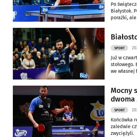
Po świątecz
Białystok. 
porażki, ale
Białost
20
SPORT
Już w czwar
stołowego. 
we własnej 
Mocny s
dwoma 
20
SPORT
Końcówka ro
zaledwie cz
zwyciężyli.