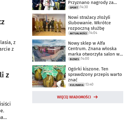
Przyznano nagrody za
14:30
2025 rok
SPORT
Nowi strażacy złożyli
cz
ślubowanie. Wkrótce
rozpoczną służbę
14:04
AKTUALNOŚCI
lasia, z
Nowy sklep w Alfa
Centrum. Znana włoska
rcie z
marka otworzyła salon w
14:00
Białymstoku
BIZNES
Ogórki kiszone. Ten
i z
sprawdzony przepis warto
znać
13:40
KULINARIA
WIĘCEJ WIADOMOŚCI
siści
e.
na