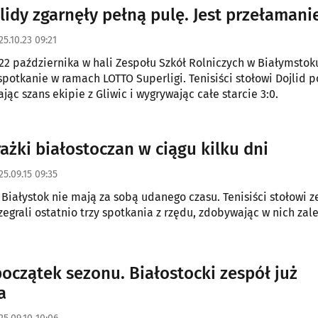
zowych punktów i autor niezwykle widowiskowych pojedynków
lidy zgarnęły pełną pulę. Jest przełamani
25.10.23 09:21
2 października w hali Zespołu Szkół Rolniczych w Białymstok
 spotkanie w ramach LOTTO Superligi. Tenisiści stołowi Dojlid p
ając szans ekipie z Gliwic i wygrywając całe starcie 3:0.
rażki białostoczan w ciągu kilku dni
25.09.15 09:35
 Białystok nie mają za sobą udanego czasu. Tenisiści stołowi ze
zegrali ostatnio trzy spotkania z rzędu, zdobywając w nich zal
oczątek sezonu. Białostocki zespół już
a