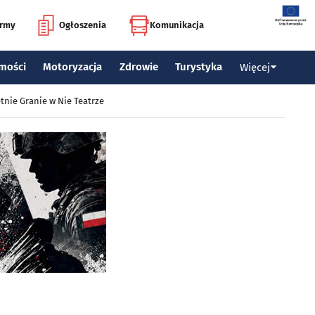
irmy
Ogłoszenia
Komunikacja
mości
Motoryzacja
Zdrowie
Turystyka
Więcej
tnie Granie w Nie Teatrze