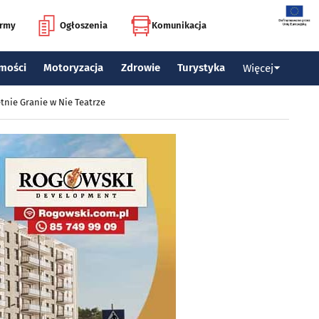
irmy
Ogłoszenia
Komunikacja
mości
Motoryzacja
Zdrowie
Turystyka
Więcej
tnie Granie w Nie Teatrze