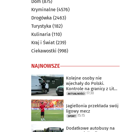
Dom
(875)
Kryminalne
(4576)
Drogówka
(2463)
Turystyka
(182)
Kulinaria
(110)
Kraj i Świat
(239)
Ciekawostki
(998)
NAJNOWSZE
Kolejne osoby nie
wjechały do Polski.
Kontrole na granicy z Litwą
17:30
trwają
AKTUALNOŚCI
Jagiellonia przekłada swój
ligowy mecz
15:15
SPORT
Dodatkowe autobusy na