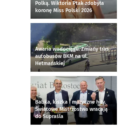
Polką. Wiktoria Ptak zdobyła
koronę Miss Polski 2026
Awaria wodociągu. Zmiany tras
autobusów BKM na ul.
Hetmańskiej
Babka, kiszka i muzyczne hity.
Światowe Mistrzostwa wracają
do Supraśla