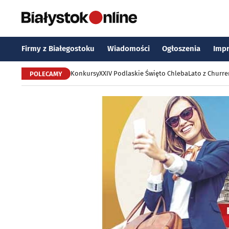
Firmy z Białegostoku
Wiadomości
Ogłoszenia
Imp
Konkursy
XXIV Podlaskie Święto Chleba
Lato z Churr
POLECAMY