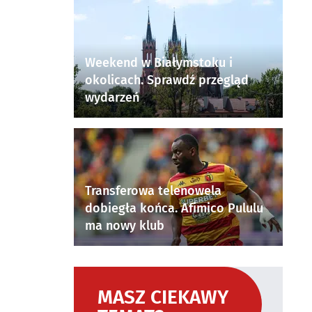
Weekend w Białymstoku i
okolicach. Sprawdź przegląd
wydarzeń
Transferowa telenowela
dobiegła końca. Afimico Pululu
ma nowy klub
MASZ CIEKAWY