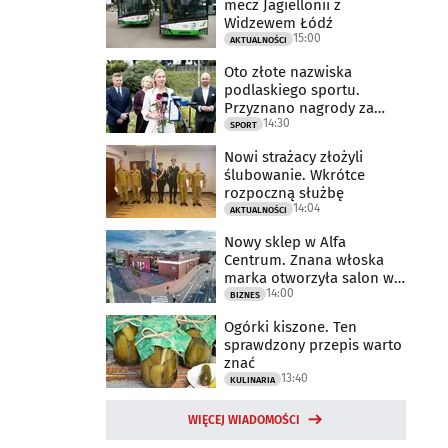
mecz Jagiellonii z
Widzewem Łódź
15:00
AKTUALNOŚCI
Oto złote nazwiska
podlaskiego sportu.
Przyznano nagrody za
14:30
2025 rok
SPORT
Nowi strażacy złożyli
ślubowanie. Wkrótce
rozpoczną służbę
14:04
AKTUALNOŚCI
Nowy sklep w Alfa
Centrum. Znana włoska
marka otworzyła salon w
14:00
Białymstoku
BIZNES
Ogórki kiszone. Ten
sprawdzony przepis warto
znać
13:40
KULINARIA
WIĘCEJ WIADOMOŚCI