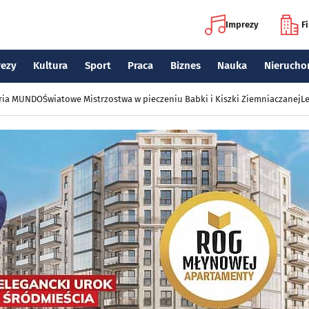
Imprezy
F
rezy
Kultura
Sport
Praca
Biznes
Nauka
Nierucho
eria MUNDO
Światowe Mistrzostwa w pieczeniu Babki i Kiszki Ziemniaczanej
Le