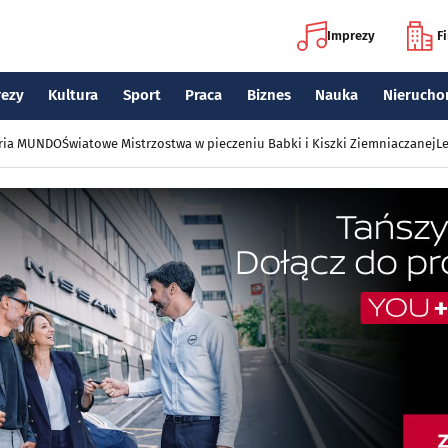
Imprezy
F
rezy
Kultura
Sport
Praca
Biznes
Nauka
Nierucho
eria MUNDO
Światowe Mistrzostwa w pieczeniu Babki i Kiszki Ziemniaczanej
Le