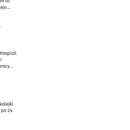
ym to
zaju
a
Pospisil
n
arscy
kolejki
 po 24.