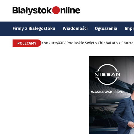
Firmy z Białegostoku
Wiadomości
Ogłoszenia
Imp
Konkursy
XXIV Podlaskie Święto Chleba
Lato z Churr
POLECAMY