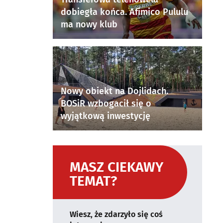
dobiegła końca. Afimico Pululu
ma nowy klub
Nowy obiekt na Dojlidach.
BOSiR wzbogacił się o
wyjątkową inwestycję
MASZ CIEKAWY
TEMAT?
Wiesz, że zdarzyło się coś