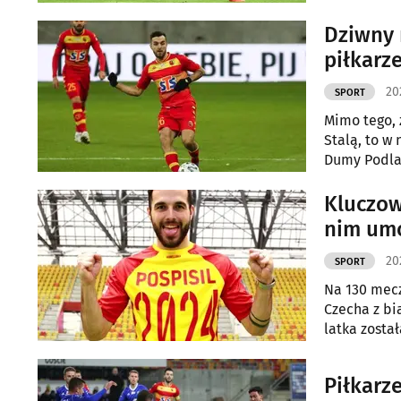
Dziwny 
piłkarze
20
SPORT
Mimo tego, 
Stalą, to w 
Dumy Podla
Kluczow
nim umo
20
SPORT
Na 130 mecz
Czecha z bi
latka zosta
Piłkarze