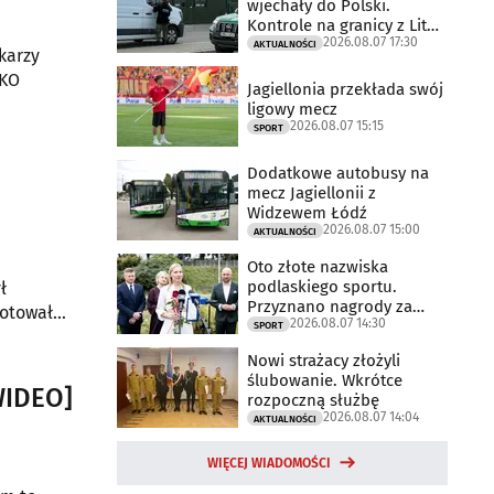
wjechały do Polski.
Kontrole na granicy z Litwą
2026.08.07 17:30
trwają
AKTUALNOŚCI
karzy
PKO
Jagiellonia przekłada swój
ligowy mecz
2026.08.07 15:15
SPORT
Dodatkowe autobusy na
mecz Jagiellonii z
Widzewem Łódź
2026.08.07 15:00
AKTUALNOŚCI
Oto złote nazwiska
podlaskiego sportu.
ł
Przyznano nagrody za
notował
2026.08.07 14:30
2025 rok
SPORT
Nowi strażacy złożyli
ślubowanie. Wkrótce
WIDEO]
rozpoczną służbę
2026.08.07 14:04
AKTUALNOŚCI
WIĘCEJ WIADOMOŚCI