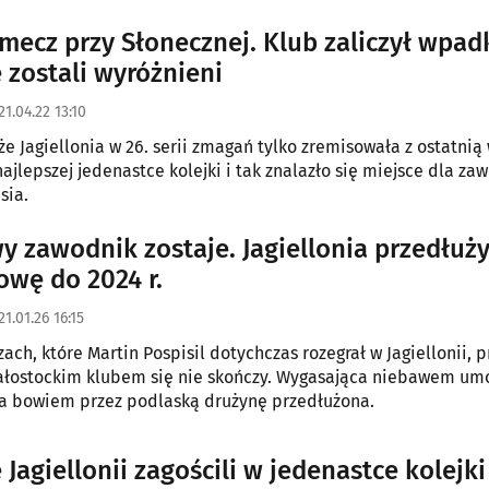
mecz przy Słonecznej. Klub zaliczył wpad
 zostali wyróżnieni
21.04.22 13:10
że Jagiellonia w 26. serii zmagań tylko zremisowała z ostatnią 
najlepszej jedenastce kolejki i tak znalazło się miejsce dla z
sia.
y zawodnik zostaje. Jagiellonia przedłuży
wę do 2024 r.
21.01.26 16:15
ach, które Martin Pospisil dotychczas rozegrał w Jagiellonii, 
ałostockim klubem się nie skończy. Wygasająca niebawem um
ła bowiem przez podlaską drużynę przedłużona.
 Jagiellonii zagościli w jedenastce kolejki