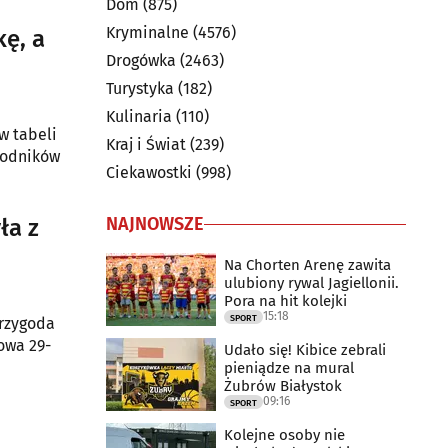
Dom
(875)
Kryminalne
(4576)
kę, a
Drogówka
(2463)
Turystyka
(182)
Kulinaria
(110)
w tabeli
Kraj i Świat
(239)
awodników
Ciekawostki
(998)
NAJNOWSZE
ła z
Na Chorten Arenę zawita
ulubiony rywal Jagiellonii.
Pora na hit kolejki
15:18
SPORT
przygoda
owa 29-
Udało się! Kibice zebrali
pieniądze na mural
Żubrów Białystok
09:16
SPORT
Kolejne osoby nie