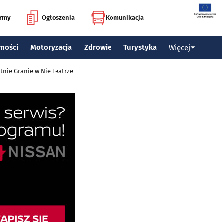
irmy
Ogłoszenia
Komunikacja
mości
Motoryzacja
Zdrowie
Turystyka
Więcej
tnie Granie w Nie Teatrze