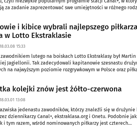
, czyli niezwykle popularnym programie stacji Canal+, w któr
ją za zadanie zaprezentować swe umiejętności w różnego rod
h konkurencjach.
owie i kibice wybrali najlepszego piłkarz
a w Lotto Ekstraklasie
18.03.08 15:33
zawodnikiem lutego na boiskach Lotto Ekstraklasy był Martin 
kiej Jagiellonii. Tak zadecydowali kapitanowie szesnastu druży
ch na najwyższym poziomie rozgrywkowym w Polsce oraz piłk
tka kolejki znów jest żółto-czerwona
18.03.01 13:08
azwiska jedenastu zawodników, którzy znaleźli się w drużynie 
zez dziennikarzy Canal+, ekstraklasa.org i Onetu. Podobnie jak
 tak i tym razem, wśród nominowanych piłkarzy jest czterech
yków.