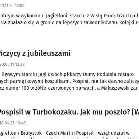
20.11.25 12:03
obrym w wykonaniu Jagiellonii starciu z Wisłą Płock trzech pił
ia znalazło się w gronie najlepszych zawodników 10. kolejki 
ończycy z jubileuszami
20.03.11 12:29
 ligowym starciu Jagi dwóch piłkarzy Dumy Podlasia zostało
ch pamiątkowymi koszulkami. Pospisil nie tak dawno zaliczy
z numer 100 w żółto-czerwonych barwach, a Makuszewski za
 w Ekstraklasie.
Pospisil w Turbokozaku. Jak mu poszło? [
18.04.25 10:48
iellonii Białystok - Czech Martin Pospisil - wziął udział w