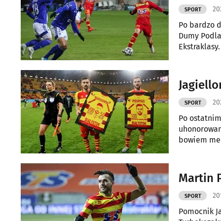
20
SPORT
Po bardzo d
Dumy Podlas
Ekstraklasy.
Jagiell
20
SPORT
Po ostatnim
uhonorowany
bowiem mec
200. występ
Martin 
20
SPORT
Pomocnik Jag