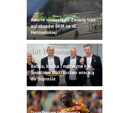
Awaria wodociągu. Zmiany tras
autobusów BKM na ul.
Hetmańskiej
Babka, kiszka i muzyczne hity.
Światowe Mistrzostwa wracają
do Supraśla
Transferowa telenowela