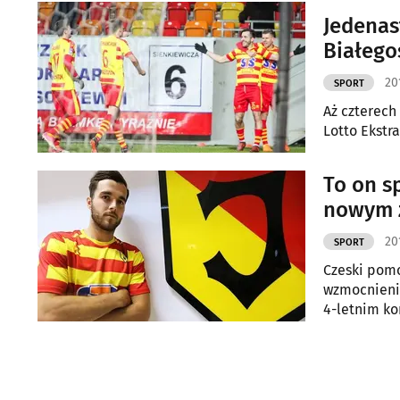
Jedenas
Białego
20
SPORT
Aż czterech 
Lotto Ekstr
To on sp
nowym z
20
SPORT
Czeski pomo
wzmocnienie
4-letnim ko