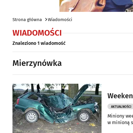
Strona główna
Wiadomości
WIADOMOŚCI
Znaleziono 1 wiadomość
Mierzynówka
Weekend
AKTUALNOŚCI
Miniony wee
w minioną s