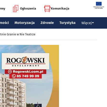
irmy
Ogłoszenia
Komunikacja
mości
Motoryzacja
Zdrowie
Turystyka
Więcej
tnie Granie w Nie Teatrze