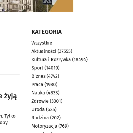
KATEGORIA
Wszystkie
Aktualności
(37555)
Kultura i Rozrywka
(18494)
Sport
(14019)
Biznes
(4742)
Praca
(1980)
Nauka
(4833)
e żyją
Zdrowie
(3301)
Uroda
(625)
. Tylko
Rodzina
(202)
oby.
Motoryzacja
(769)