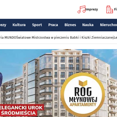
Imprezy
F
rezy
Kultura
Sport
Praca
Biznes
Nauka
Nierucho
eria MUNDO
Światowe Mistrzostwa w pieczeniu Babki i Kiszki Ziemniaczanej
Le