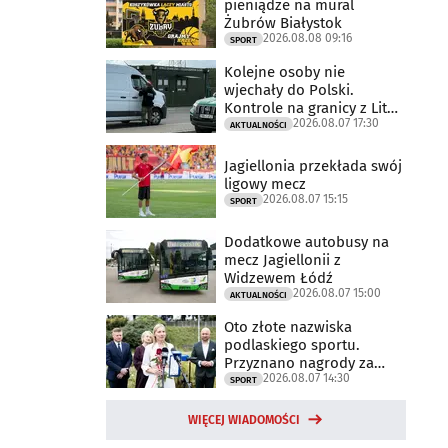
pieniądze na mural
Żubrów Białystok
2026.08.08 09:16
SPORT
Kolejne osoby nie
wjechały do Polski.
Kontrole na granicy z Litwą
2026.08.07 17:30
trwają
AKTUALNOŚCI
Jagiellonia przekłada swój
ligowy mecz
2026.08.07 15:15
SPORT
Dodatkowe autobusy na
mecz Jagiellonii z
Widzewem Łódź
2026.08.07 15:00
AKTUALNOŚCI
Oto złote nazwiska
podlaskiego sportu.
Przyznano nagrody za
2026.08.07 14:30
2025 rok
SPORT
WIĘCEJ WIADOMOŚCI