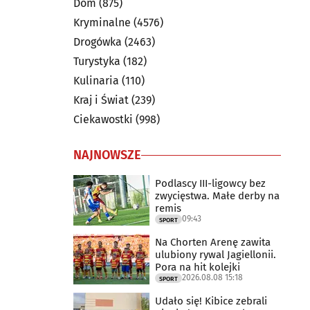
Dom
(875)
Kryminalne
(4576)
Drogówka
(2463)
Turystyka
(182)
Kulinaria
(110)
Kraj i Świat
(239)
Ciekawostki
(998)
NAJNOWSZE
Podlascy III-ligowcy bez
zwycięstwa. Małe derby na
remis
09:43
SPORT
Na Chorten Arenę zawita
ulubiony rywal Jagiellonii.
Pora na hit kolejki
2026.08.08 15:18
SPORT
Udało się! Kibice zebrali