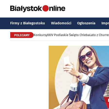
Firmy z Białegostoku
Wiadomości
Ogłoszenia
Imp
Konkursy
XXIV Podlaskie Święto Chleba
Lato z Churr
POLECAMY