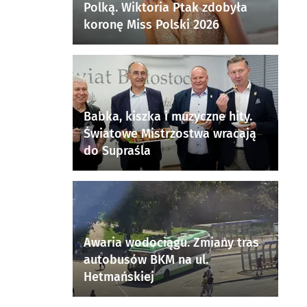
Polką. Wiktoria Ptak zdobyła
koronę Miss Polski 2026
Babka, kiszka i muzyczne hity.
Światowe Mistrzostwa wracają
do Supraśla
Awaria wodociągu. Zmiany tras
autobusów BKM na ul.
Hetmańskiej