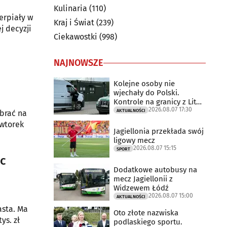
Kulinaria
(110)
erpiały w
Kraj i Świat
(239)
j decyzji
Ciekawostki
(998)
NAJNOWSZE
Kolejne osoby nie
wjechały do Polski.
Kontrole na granicy z Litwą
2026.08.07 17:30
trwają
AKTUALNOŚCI
ebrać na
 wtorek
Jagiellonia przekłada swój
ligowy mecz
2026.08.07 15:15
SPORT
c
Dodatkowe autobusy na
mecz Jagiellonii z
Widzewem Łódź
2026.08.07 15:00
AKTUALNOŚCI
asta. Ma
Oto złote nazwiska
ys. zł
podlaskiego sportu.