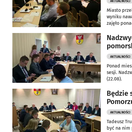
AKTUALNOŚCI
Miasto prze
wyniku nawa
zajęło pona
Nadzwyc
pomors
AKTUALNOŚCI
Ponad miesi
sesji. Nadz
(22.08).
Będzie 
Pomorzu
AKTUALNOŚCI
Tadeusz Tru
być na nim 