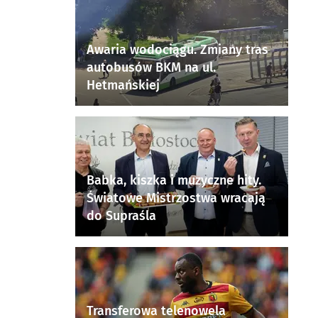
Awaria wodociągu. Zmiany tras
autobusów BKM na ul.
Hetmańskiej
Babka, kiszka i muzyczne hity.
Światowe Mistrzostwa wracają
do Supraśla
Transferowa telenowela