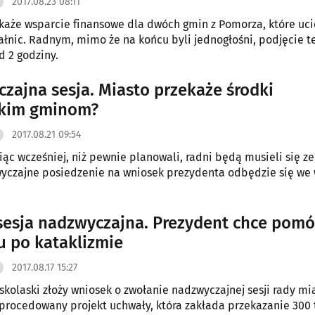
2017.08.23 08:11
każe wsparcie finansowe dla dwóch gmin z Pomorza, które uci
łnic. Radnym, mimo że na końcu byli jednogłośni, podjęcie te
d 2 godziny.
zajna sesja. Miasto przekaże środki
kim gminom?
2017.08.21 09:54
ąc wcześniej, niż pewnie planowali, radni będą musieli się z
wyczajne posiedzenie na wniosek prezydenta odbędzie się we
sesja nadzwyczajna. Prezydent chce pomó
 po kataklizmie
2017.08.17 15:27
skolaski złoży wniosek o zwołanie nadzwyczajnej sesji rady mi
procedowany projekt uchwały, która zakłada przekazanie 300 t