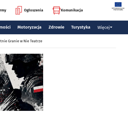
irmy
Ogłoszenia
Komunikacja
mości
Motoryzacja
Zdrowie
Turystyka
Więcej
tnie Granie w Nie Teatrze