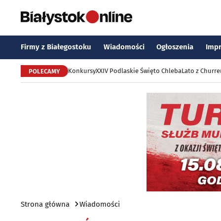
Firmy z Białegostoku
Wiadomości
Ogłoszenia
Imp
Konkursy
XXIV Podlaskie Święto Chleba
Lato z Churr
POLECAMY
Strona główna
Wiadomości