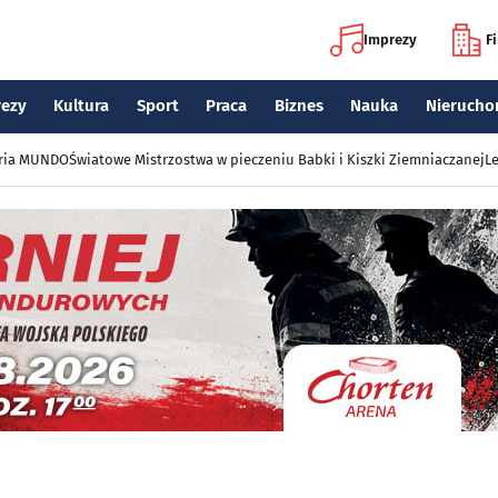
Imprezy
F
rezy
Kultura
Sport
Praca
Biznes
Nauka
Nierucho
eria MUNDO
Światowe Mistrzostwa w pieczeniu Babki i Kiszki Ziemniaczanej
Le