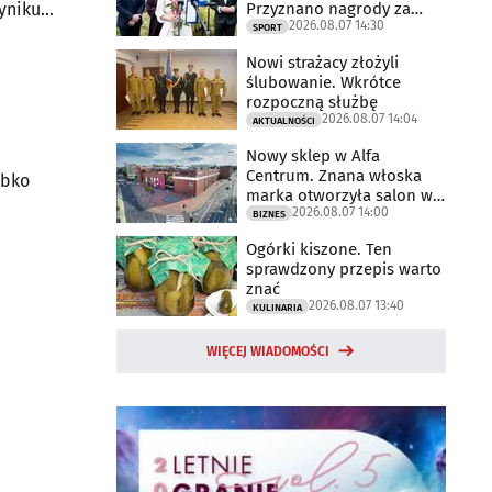
Przyznano nagrody za
yniku
2026.08.07 14:30
2025 rok
SPORT
Nowi strażacy złożyli
ślubowanie. Wkrótce
rozpoczną służbę
2026.08.07 14:04
AKTUALNOŚCI
Nowy sklep w Alfa
Centrum. Znana włoska
ybko
marka otworzyła salon w
2026.08.07 14:00
Białymstoku
BIZNES
Ogórki kiszone. Ten
sprawdzony przepis warto
znać
2026.08.07 13:40
KULINARIA
WIĘCEJ WIADOMOŚCI