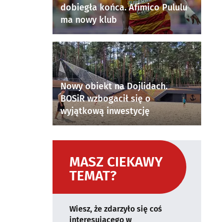
dobiegła końca. Afimico Pululu
ma nowy klub
Nowy obiekt na Dojlidach.
BOSiR wzbogacił się o
wyjątkową inwestycję
MASZ CIEKAWY
TEMAT?
Wiesz, że zdarzyło się coś
interesującego w