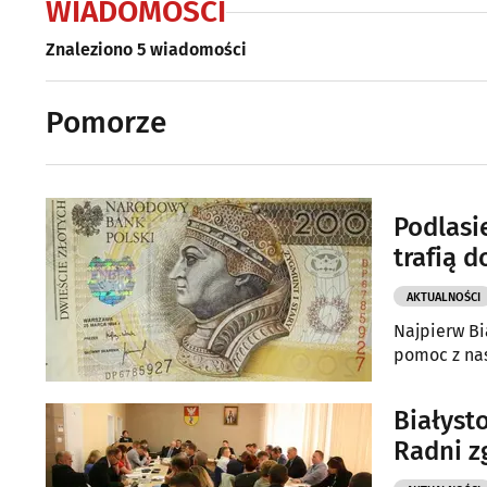
WIADOMOŚCI
Znaleziono 5 wiadomości
Pomorze
Podlasi
trafią 
AKTUALNOŚCI
Najpierw Bi
pomoc z nas
Białyst
Radni z