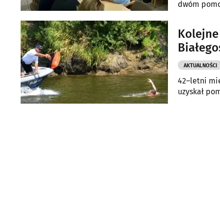
dwóm pomor
niedawnych
Kolejne
Białego
AKTUALNOŚCI
42–letni mi
uzyskał pom