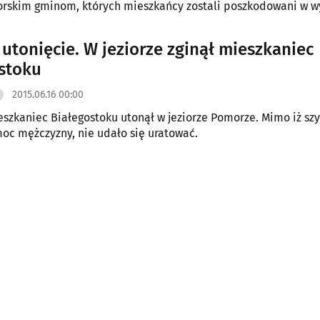
skim gminom, których mieszkańcy zostali poszkodowani w w
 nawałnic.
 utonięcie. W jeziorze zginął mieszkaniec
stoku
2015.06.16 00:00
eszkaniec Białegostoku utonął w jeziorze Pomorze. Mimo iż sz
oc mężczyzny, nie udało się uratować.