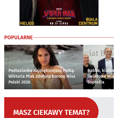
POPULARNE
Podlasianka najpiękniejszą Polką.
Babka, kiszka i
Wiktoria Ptak zdobyła koronę Miss
Światowe Mistr
Polski 2026
Supraśla
MASZ CIEKAWY TEMAT?