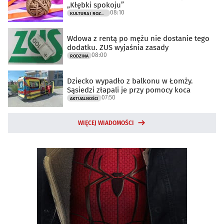
„Kłębki spokoju”
08:10
KULTURA I ROZRYWKA
Wdowa z rentą po mężu nie dostanie tego
dodatku. ZUS wyjaśnia zasady
08:00
RODZINA
Dziecko wypadło z balkonu w Łomży.
Sąsiedzi złapali je przy pomocy koca
07:50
AKTUALNOŚCI
WIĘCEJ WIADOMOŚCI