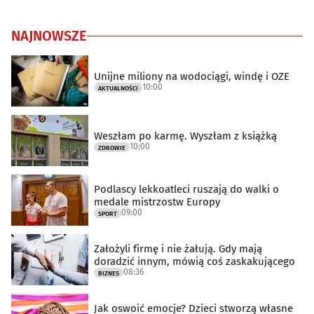
NAJNOWSZE
Unijne miliony na wodociągi, windę i OZE
10:00
AKTUALNOŚCI
Weszłam po karmę. Wyszłam z książką
10:00
ZDROWIE
Podlascy lekkoatleci ruszają do walki o
medale mistrzostw Europy
09:00
SPORT
Założyli firmę i nie żałują. Gdy mają
doradzić innym, mówią coś zaskakującego
08:36
BIZNES
Jak oswoić emocje? Dzieci stworzą własne