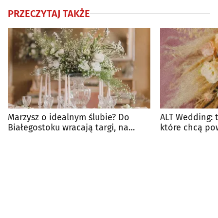
PRZECZYTAJ TAKŻE
Marzysz o idealnym ślubie? Do
ALT Wedding: t
Białegostoku wracają targi, na
które chcą po
których musisz być
swojemu