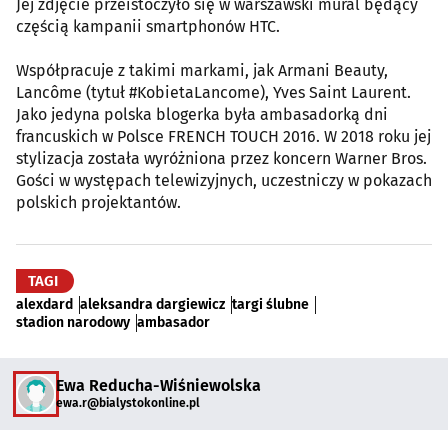
Jej zdjęcie przeistoczyło się w warszawski mural będący
częścią kampanii smartphonów HTC.
Współpracuje z takimi markami, jak Armani Beauty,
Lancôme (tytuł #KobietaLancome), Yves Saint Laurent.
Jako jedyna polska blogerka była ambasadorką dni
francuskich w Polsce FRENCH TOUCH 2016. W 2018 roku jej
stylizacja została wyróżniona przez koncern Warner Bros.
Gości w występach telewizyjnych, uczestniczy w pokazach
polskich projektantów.
TAGI
alexdard
aleksandra dargiewicz
targi ślubne
stadion narodowy
ambasador
Ewa Reducha-Wiśniewolska
ewa.r@bialystokonline.pl