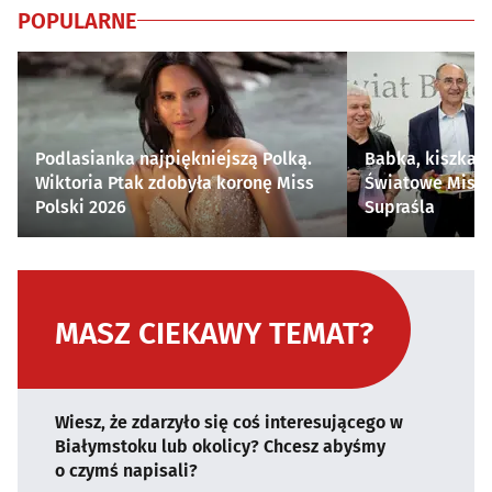
POPULARNE
Podlasianka najpiękniejszą Polką.
Babka, kiszka i
Wiktoria Ptak zdobyła koronę Miss
Światowe Mistr
Polski 2026
Supraśla
MASZ CIEKAWY TEMAT?
Wiesz, że zdarzyło się coś interesującego w
Białymstoku lub okolicy? Chcesz abyśmy
o czymś napisali?