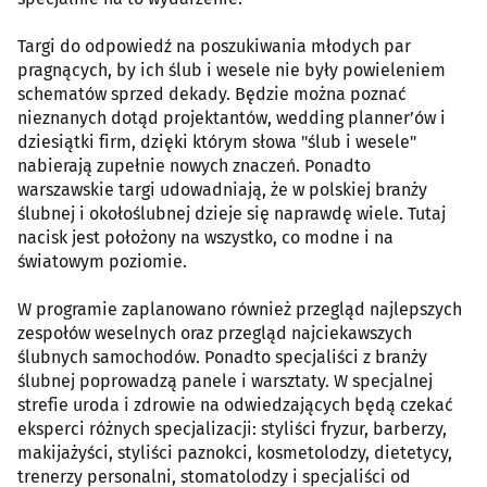
Targi do odpowiedź na poszukiwania młodych par
pragnących, by ich ślub i wesele nie były powieleniem
schematów sprzed dekady. Będzie można poznać
nieznanych dotąd projektantów, wedding planner’ów i
dziesiątki firm, dzięki którym słowa "ślub i wesele"
nabierają zupełnie nowych znaczeń. Ponadto
warszawskie targi udowadniają, że w polskiej branży
ślubnej i okołoślubnej dzieje się naprawdę wiele. Tutaj
nacisk jest położony na wszystko, co modne i na
światowym poziomie.
W programie zaplanowano również przegląd najlepszych
zespołów weselnych oraz przegląd najciekawszych
ślubnych samochodów. Ponadto specjaliści z branży
ślubnej poprowadzą panele i warsztaty. W specjalnej
strefie uroda i zdrowie na odwiedzających będą czekać
eksperci różnych specjalizacji: styliści fryzur, barberzy,
makijażyści, styliści paznokci, kosmetolodzy, dietetycy,
trenerzy personalni, stomatolodzy i specjaliści od