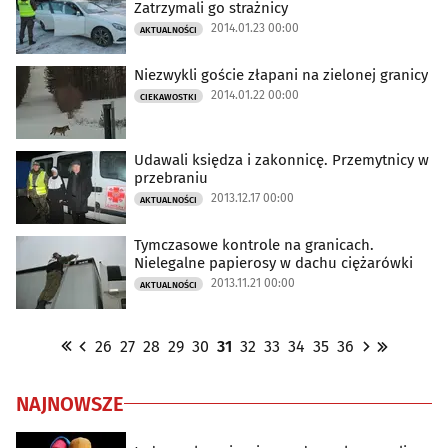
Zatrzymali go strażnicy
2014.01.23 00:00
AKTUALNOŚCI
Niezwykli goście złapani na zielonej granicy
2014.01.22 00:00
CIEKAWOSTKI
Udawali księdza i zakonnicę. Przemytnicy w
przebraniu
2013.12.17 00:00
AKTUALNOŚCI
Tymczasowe kontrole na granicach.
Nielegalne papierosy w dachu ciężarówki
2013.11.21 00:00
AKTUALNOŚCI
26
27
28
29
30
31
32
33
34
35
36
NAJNOWSZE