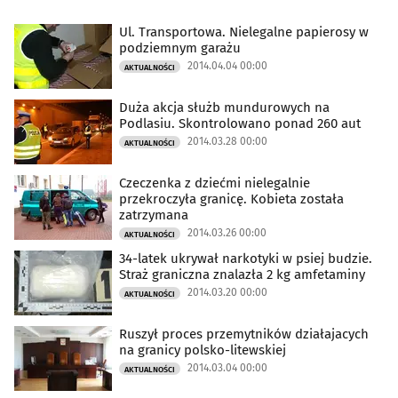
Ul. Transportowa. Nielegalne papierosy w
podziemnym garażu
2014.04.04 00:00
AKTUALNOŚCI
Duża akcja służb mundurowych na
Podlasiu. Skontrolowano ponad 260 aut
2014.03.28 00:00
AKTUALNOŚCI
Czeczenka z dziećmi nielegalnie
przekroczyła granicę. Kobieta została
zatrzymana
2014.03.26 00:00
AKTUALNOŚCI
34-latek ukrywał narkotyki w psiej budzie.
Straż graniczna znalazła 2 kg amfetaminy
2014.03.20 00:00
AKTUALNOŚCI
Ruszył proces przemytników działajacych
na granicy polsko-litewskiej
2014.03.04 00:00
AKTUALNOŚCI