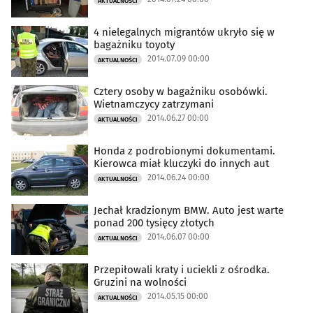
AKTUALNOŚCI
4 nielegalnych migrantów ukryło się w
bagażniku toyoty
2014.07.09 00:00
AKTUALNOŚCI
Cztery osoby w bagażniku osobówki.
Wietnamczycy zatrzymani
2014.06.27 00:00
AKTUALNOŚCI
Honda z podrobionymi dokumentami.
Kierowca miał kluczyki do innych aut
2014.06.24 00:00
AKTUALNOŚCI
Jechał kradzionym BMW. Auto jest warte
ponad 200 tysięcy złotych
2014.06.07 00:00
AKTUALNOŚCI
Przepiłowali kraty i uciekli z ośrodka.
Gruzini na wolności
2014.05.15 00:00
AKTUALNOŚCI