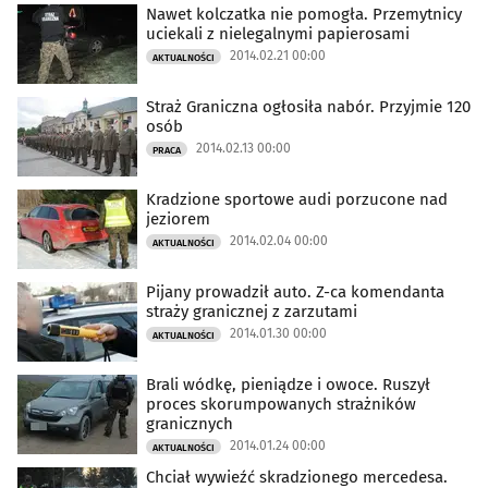
Nawet kolczatka nie pomogła. Przemytnicy
uciekali z nielegalnymi papierosami
2014.02.21 00:00
AKTUALNOŚCI
Straż Graniczna ogłosiła nabór. Przyjmie 120
osób
2014.02.13 00:00
PRACA
Kradzione sportowe audi porzucone nad
jeziorem
2014.02.04 00:00
AKTUALNOŚCI
Pijany prowadził auto. Z-ca komendanta
straży granicznej z zarzutami
2014.01.30 00:00
AKTUALNOŚCI
Brali wódkę, pieniądze i owoce. Ruszył
proces skorumpowanych strażników
granicznych
2014.01.24 00:00
AKTUALNOŚCI
Chciał wywieźć skradzionego mercedesa.