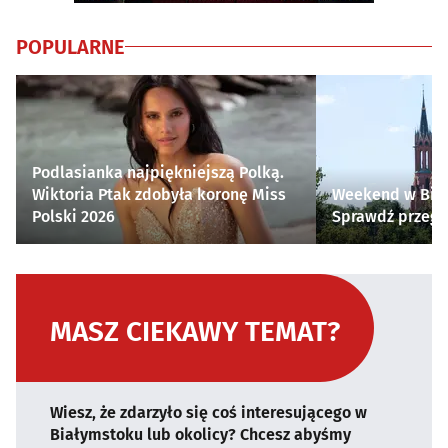
POPULARNE
Podlasianka najpiękniejszą Polką.
Wiktoria Ptak zdobyła koronę Miss
Weekend w Biał
Polski 2026
Sprawdź przegl
MASZ CIEKAWY TEMAT?
Wiesz, że zdarzyło się coś interesującego w
Białymstoku lub okolicy? Chcesz abyśmy