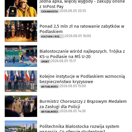
Jedna apka, więcej wygody - zakupy online
z InPost Pay
2026.08.05 20:55
CIEKAWOSTKI
Ponad 2,5 mln zł na ratowanie zabytków w
Podlaskiem
2026.08.05 16:00
KULTURA I ROZRYWKA
Białostoczanie wśród najlepszych. Trójka z
KS-u Podlasie na MŚ U-20
2026.08.05 15:17
SPORT
Kolejne instytucje w Podlaskiem wzmocnią
bezpieczeństwo kryzysowe
2026.08.05 15:00
AKTUALNOŚCI
Burmistrz Choroszczy z Brązowym Medalem
za Zasługi dla Policji
2026.08.05 14:30
AKTUALNOŚCI
Politechnika Białostocka rozwija system
wsparcia. Co oferuje studentom?