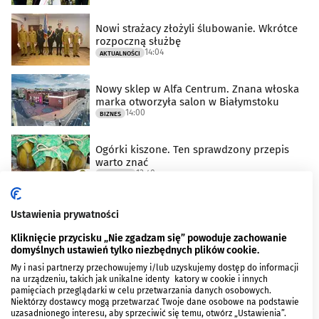
Nowi strażacy złożyli ślubowanie. Wkrótce
rozpoczną służbę
14:04
AKTUALNOŚCI
Nowy sklep w Alfa Centrum. Znana włoska
marka otworzyła salon w Białymstoku
14:00
BIZNES
Ogórki kiszone. Ten sprawdzony przepis
warto znać
13:40
KULINARIA
Historyczna koszulka Jagiellonii trafi do
Ustawienia prywatności
Galerii Białostockiego Sportu
13:03
KULTURA I ROZRYWKA
Kliknięcie przycisku „Nie zgadzam się” powoduje zachowanie
domyślnych ustawień tylko niezbędnych plików cookie.
My i nasi partnerzy przechowujemy i/lub uzyskujemy dostęp do informacji
WIĘCEJ WIADOMOŚCI
na urządzeniu, takich jak unikalne identyfikatory w cookie i innych
pamięciach przeglądarki w celu przetwarzania danych osobowych.
Niektórzy dostawcy mogą przetwarzać Twoje dane osobowe na podstawie
uzasadnionego interesu, aby sprzeciwić się temu, otwórz „Ustawienia”.