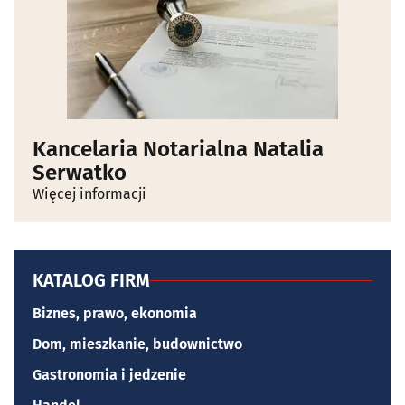
Rozwój i ulepszanie usług
Wykorzystywanie ograniczonych danych do
wyboru treści
Funkcje specjalne IAB:
Użycie dokładnych danych geolokalizacyjnych
Kancelaria Notarialna Natalia
Identyfikowanie urządzeń na podstawie
Serwatko
aktywnie żądanych informacji
Więcej informacji
Cele przetwarzania inne niż IAB:
Niezbędne
Wydajność (Performance)
KATALOG FIRM
Funkcjonalne
Biznes, prawo, ekonomia
Dom, mieszkanie, budownictwo
Reklama / śledzenie
Gastronomia i jedzenie