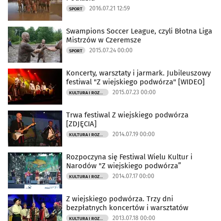
2016.07.21 12:59
SPORT
Swampions Soccer League, czyli Błotna Liga
Mistrzów w Czeremsze
2015.07.24 00:00
SPORT
Koncerty, warsztaty i jarmark. Jubileuszowy
festiwal "Z wiejskiego podwórza" [WIDEO]
2015.07.23 00:00
KULTURA I ROZRYWKA
Trwa festiwal Z wiejskiego podwórza
[ZDJĘCIA]
2014.07.19 00:00
KULTURA I ROZRYWKA
Rozpoczyna się Festiwal Wielu Kultur i
Narodów "Z wiejskiego podwórza”
2014.07.17 00:00
KULTURA I ROZRYWKA
Z wiejskiego podwórza. Trzy dni
bezpłatnych koncertów i warsztatów
2013.07.18 00:00
KULTURA I ROZRYWKA