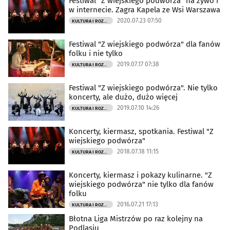
Festiwal "Z wiejskiego podwórza" na żywo i
w internecie. Zagra Kapela ze Wsi Warszawa
2020.07.23 07:50
KULTURA I ROZRYWKA
Festiwal "Z wiejskiego podwórza" dla fanów
folku i nie tylko
2019.07.17 07:38
KULTURA I ROZRYWKA
Festiwal "Z wiejskiego podwórza". Nie tylko
koncerty, ale dużo, dużo więcej
2019.07.10 14:26
KULTURA I ROZRYWKA
Koncerty, kiermasz, spotkania. Festiwal "Z
wiejskiego podwórza"
2018.07.18 11:15
KULTURA I ROZRYWKA
Koncerty, kiermasz i pokazy kulinarne. "Z
wiejskiego podwórza" nie tylko dla fanów
folku
2016.07.21 17:13
KULTURA I ROZRYWKA
Błotna Liga Mistrzów po raz kolejny na
Podlasiu