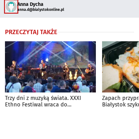
Anna Dycha
anna.d@bialystokonline.pl
PRZECZYTAJ TAKŻE
Trzy dni z muzyką świata. XXXI
Zapach przypr
Ethno Festiwal wraca do
Białystok szyk
Czeremchy
weekend