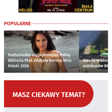
POPULARNE
Podlasianka najpiękniejszą Polką.
Wiktoria Ptak zdobyła koronę Miss
Awaria wodocią
Polski 2026
autobusów BKM 
MASZ CIEKAWY TEMAT?