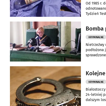
Od 1985 r. 
odnotowano 
Tydzień Tes
bezpłatne 
Bomba p
KRYMINALNE
Nietrzeźwy 
podłożona j
sprawdzone.
prace społe
Kolejne
KRYMINALNE
Białostoccy
24-letniej p
dalszym los