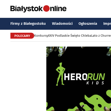
Firmy z Białegostoku
Wiadomości
Ogłoszenia
Imp
Konkursy
XXIV Podlaskie Święto Chleba
Lato z Churr
POLECAMY