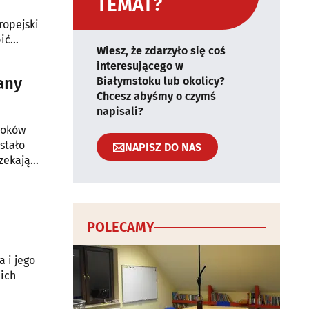
TEMAT?
ropejski
bić
Wiesz, że zdarzyło się coś
interesującego w
any
Białymstoku lub okolicy?
Chcesz abyśmy o czymś
napisali?
loków
stało
NAPISZ DO NAS
czekają
POLECAMY
 i jego
 ich