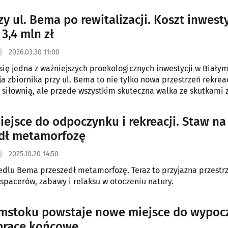
. Zakończenie inwestycji planowane jest do końca 2026 roku.
y ul. Bema po rewitalizacji. Koszt inwesty
3,4 mln zł
2026.03.30 11:00
się jedna z ważniejszych proekologicznych inwestycji w Białym
ja zbiornika przy ul. Bema to nie tylko nowa przestrzeń rekrea
siłownią, ale przede wszystkim skuteczna walka ze skutkami
ojekt o wartości blisko 3,4 mln zł został zrealizowany dzięki z
Funduszy Europejskich.
ejsce do odpoczynku i rekreacji. Staw n
dł metamorfozę
2025.10.20 14:50
edlu Bema przeszedł metamorfozę. Teraz to przyjazna przestrz
spacerów, zabawy i relaksu w otoczeniu natury.
mstoku powstaje nowe miejsce do wypoc
prace końcowe