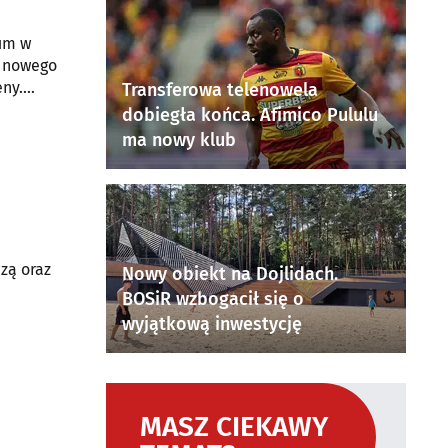
rum w
h nowego
eny.
Transferowa telenowela
dobiegła końca. Afimico Pululu
ma nowy klub
zą oraz
Nowy obiekt na Dojlidach.
BOSiR wzbogacił się o
wyjątkową inwestycję
MASZ CIEKAWY