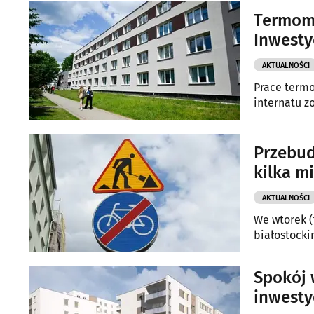
Termomo
Inwesty
AKTUALNOŚCI
Prace termo
internatu z
Przebud
kilka m
AKTUALNOŚCI
We wtorek (
białostocki
Spokój 
inwesty