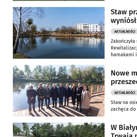
budowlanych
Staw prz
wyniósł 
AKTUALNOŚCI
Zakończyła 
Rewitalizac
hamakami i 
klimatu. Pr
wsparciu z 
Nowe mi
przesze
AKTUALNOŚCI
Staw na osi
zachęca do 
W Biały
Trwają 