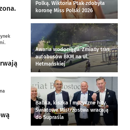
Polką. Wiktoria Ptak zdobyła
zona.
koronę Miss Polski 2026
dynek
mi.
Awaria wodociągu. Zmiany tras
autobusów BKM na ul.
trwają
Hetmańskiej
 na
Babka, kiszka i muzyczne hity.
Światowe Mistrzostwa wracają
ową
do Supraśla