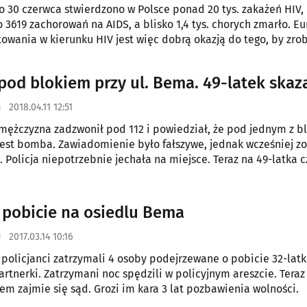
do 30 czerwca stwierdzono w Polsce ponad 20 tys. zakażeń HIV,
3619 zachorowań na AIDS, a blisko 1,4 tys. chorych zmarło. Eu
towania w kierunku HIV jest więc dobrą okazją do tego, by zro
badania.
od blokiem przy ul. Bema. 49-latek skaz
2018.04.11 12:51
mężczyzna zadzwonił pod 112 i powiedział, że pod jednym z b
est bomba. Zawiadomienie było fałszywe, jednak wcześniej zo
 Policja niepotrzebnie jechała na miejsce. Teraz na 49-latka 
czne.
 pobicie na osiedlu Bema
2017.03.14 10:16
 policjanci zatrzymali 4 osoby podejrzewane o pobicie 32-latka
artnerki. Zatrzymani noc spędzili w policyjnym areszcie. Teraz
em zajmie się sąd. Grozi im kara 3 lat pozbawienia wolności.