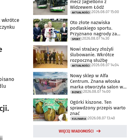
mecz Jagiellonii z
Widzewem Łódź
2026.08.07 15:00
AKTUALNOŚCI
ż wkrótce
Oto złote nazwiska
oczynku
podlaskiego sportu.
Przyznano nagrody za
2026.08.07 14:30
2025 rok
SPORT
e
Nowi strażacy złożyli
ślubowanie. Wkrótce
rozpoczną służbę
2026.08.07 14:04
AKTUALNOŚCI
Nowy sklep w Alfa
pisano
Centrum. Znana włoska
dlu
marka otworzyła salon w
2026.08.07 14:00
Białymstoku
BIZNES
Ogórki kiszone. Ten
ji.
sprawdzony przepis warto
znać
2026.08.07 13:40
KULINARIA
WIĘCEJ WIADOMOŚCI
ji