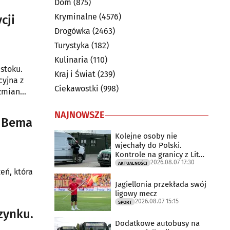
Dom
(875)
Kryminalne
(4576)
cji
Drogówka
(2463)
Turystyka
(182)
Kulinaria
(110)
stoku.
Kraj i Świat
(239)
cyjna z
Ciekawostki
(998)
 zmian
nacznemu
NAJNOWSZE
a Bema
Kolejne osoby nie
wjechały do Polski.
Kontrole na granicy z Litwą
2026.08.07 17:30
trwają
AKTUALNOŚCI
eń, która
Jagiellonia przekłada swój
ligowy mecz
2026.08.07 15:15
SPORT
zynku.
Dodatkowe autobusy na