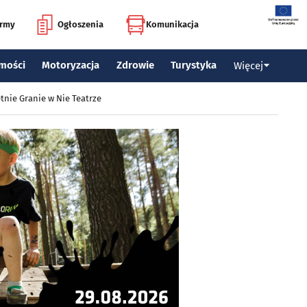
irmy
Ogłoszenia
Komunikacja
mości
Motoryzacja
Zdrowie
Turystyka
Więcej
tnie Granie w Nie Teatrze