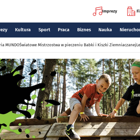
Imprezy
F
rezy
Kultura
Sport
Praca
Biznes
Nauka
Nierucho
eria MUNDO
Światowe Mistrzostwa w pieczeniu Babki i Kiszki Ziemniaczanej
Le