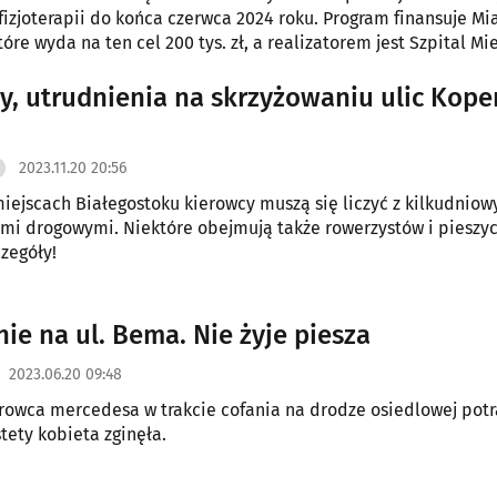
 fizjoterapii do końca czerwca 2024 roku. Program finansuje Mi
tóre wyda na ten cel 200 tys. zł, a realizatorem jest Szpital Mie
rozpoczną się 4 stycznia.
y, utrudnienia na skrzyżowaniu ulic Koper
2023.11.20 20:56
iejscach Białegostoku kierowcy muszą się liczyć z kilkudnio
mi drogowymi. Niektóre obejmują także rowerzystów i pieszyc
zegóły!
nie na ul. Bema. Nie żyje piesza
2023.06.20 09:48
erowca mercedesa w trakcie cofania na drodze osiedlowej potr
tety kobieta zginęła.