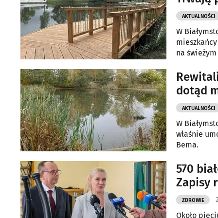
AKTUALNOŚCI
W Białymsto
mieszkańcy 
na świeżym 
Rewital
dotąd m
AKTUALNOŚCI
W Białymsto
właśnie umo
Bema.
570 bia
Zapisy r
ZDROWIE
Około pięci