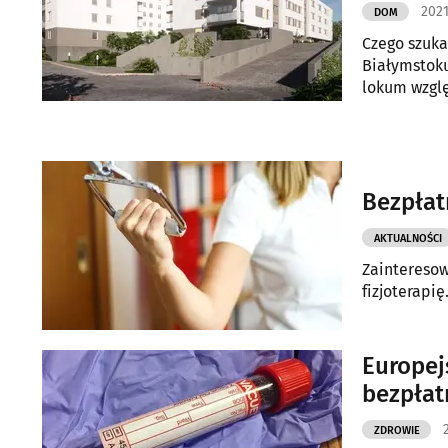
2021
DOM
Czego szuka
Białymstoku
lokum wzglę
Osiedle Dep
Bezpłat
AKTUALNOŚCI
Zainteresow
fizjoterapi
Europej
bezpłat
ZDROWIE