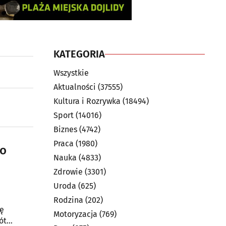
KATEGORIA
Wszystkie
Aktualności
(37555)
Kultura i Rozrywka
(18494)
Sport
(14016)
Biznes
(4742)
Praca
(1980)
to
Nauka
(4833)
Zdrowie
(3301)
Uroda
(625)
Rodzina
(202)
wę
Motoryzacja
(769)
ót