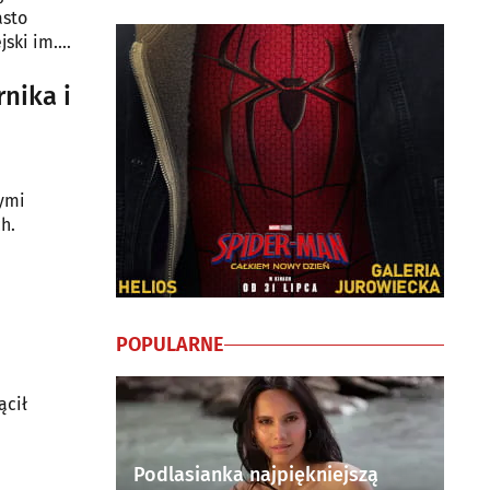
asto
jski im.
nika i
wymi
h.
POPULARNE
ącił
Podlasianka najpiękniejszą