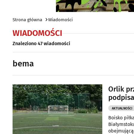
Strona główna
Wiadomości
WIADOMOŚCI
Znaleziono 47 wiadomości
bema
Orlik p
podpis
AKTUALNOŚCI
Boisko piłk
Białymstok
obejmującą 