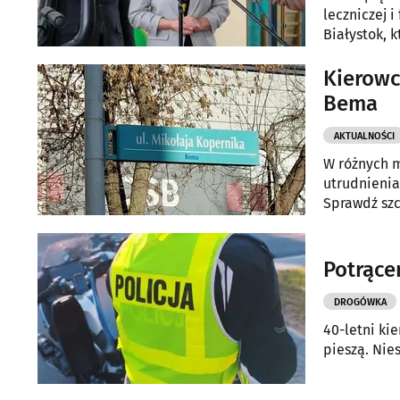
leczniczej i
Białystok, k
PCK. Zapisy 
Kierowc
Bema
AKTUALNOŚCI
W różnych m
utrudnienia
Sprawdź szc
Potrące
DROGÓWKA
40-letni ki
pieszą. Nies