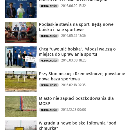
2016.06.20 15:32
AKTUALNOŚCI
Podlaskie stawia na sport. Będą nowe
boiska i hale sportowe
2016.05.25 13:36
AKTUALNOŚCI
Chcą "uwolnić boiska". Młodzi walczą o
miejsca do uprawiania sportu
2016.03.08 18:23
AKTUALNOŚCI
Przy Słonimskiej i Rzemieślniczej powstanie
nowa baza sportowa
2016.02.18 07:35
AKTUALNOŚCI
Miasto nie zapłaci odszkodowania dla
MOSP
2015.12.23 00:00
AKTUALNOŚCI
W grudniu nowe boisko i siłownia "pod
chmurką"