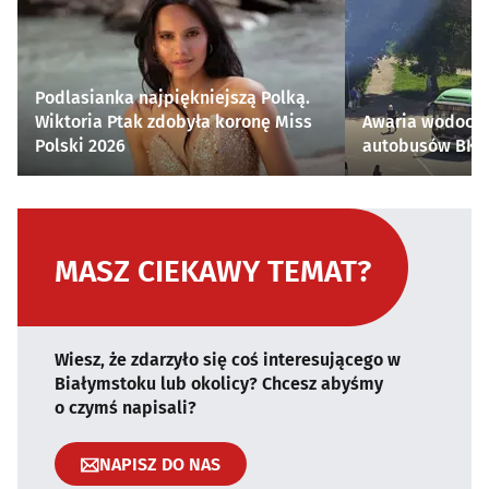
Podlasianka najpiękniejszą Polką.
Wiktoria Ptak zdobyła koronę Miss
Awaria wodocią
Polski 2026
autobusów BKM 
MASZ CIEKAWY TEMAT?
Wiesz, że zdarzyło się coś interesującego w
Białymstoku lub okolicy? Chcesz abyśmy
o czymś napisali?
NAPISZ DO NAS