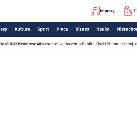
Imprezy
F
rezy
Kultura
Sport
Praca
Biznes
Nauka
Nierucho
eria MUNDO
Światowe Mistrzostwa w pieczeniu Babki i Kiszki Ziemniaczanej
Le