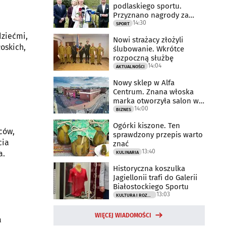
podlaskiego sportu.
Przyznano nagrody za
14:30
2025 rok
SPORT
dziećmi,
Nowi strażacy złożyli
oskich,
ślubowanie. Wkrótce
rozpoczną służbę
14:04
AKTUALNOŚCI
Nowy sklep w Alfa
Centrum. Znana włoska
marka otworzyła salon w
14:00
Białymstoku
BIZNES
Ogórki kiszone. Ten
iców,
sprawdzony przepis warto
znać
13:40
a.
KULINARIA
Historyczna koszulka
Jagiellonii trafi do Galerii
Białostockiego Sportu
13:03
KULTURA I ROZRYWKA
WIĘCEJ WIADOMOŚCI
a