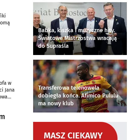
iki
chomą
Babka, kiszka i muzyczne hity.
Światowe Mistrzostwa wracają
do Supraśla
ofa w
Transferowa telenowela
ci Jana
dobiegła końca. Afimico Pululu
iowa
ma nowy klub
em
MASZ CIEKAWY