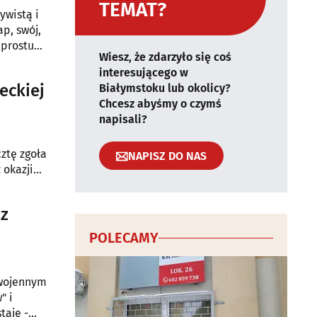
TEMAT?
ywistą i
p, swój,
 prostu
Wiesz, że zdarzyło się coś
interesującego w
eckiej
Białymstoku lub okolicy?
Chcesz abyśmy o czymś
napisali?
ztę zgoła
NAPISZ DO NAS
 okazji
 z
POLECAMY
owojennym
" i
taje -