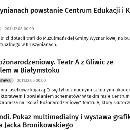
ynianach powstanie Centrum Edukacji i K
w
2011.12.08 00:00
ln zł dotacji trafi do Muzułmańskiej Gminy Wyznaniowej na b
turalnego w Kruszynianach.
ożonarodzeniowy. Teatr A z Gliwic ze
lem w Białymstoku
2011.12.06 00:00
ZRYWKA
nia jasełkowe kojarzą Ci się tylko z nudnymi szkolnymi akad
ktorstwem i powielaniem schematów? W takim razie Centrum 
aprasza na "Kolaż Bożonarodzeniowy" Teatru A, który skutecz
bali. Jeżeli, tak jak Teatr A, szukasz piękna i sacrum, a także j
yszło z tak niebanalnego podejścia do tak zbanalizowanego t
ndi. Pokaz multimedialny i wystawa grafik
a Jacka Bronikowskiego