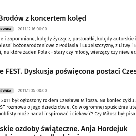
Brodów z koncertem kolęd
2011.12.16 00:00
ZRYWKA
e i zapomniane, kolędy życzące, pastorałki, kolędy autorskie 
pieśni bożonarodzeniowe z Podlasia i Lubelszczyzny, z Litwy i B
i, na które żaden Polak - stary czy młody, wierzący czy niewier
nie obojętny. Koncert kolęd w wykonaniu Kapeli Brodów w so
 L. Zamenhofa.
ie FEST. Dyskusja poświęcona postaci Cze
2011.12.15 00:00
ZRYWKA
k 2011 był ogłoszony rokiem Czesława Miłosza. Na koniec cyklu
EST rozmowa o jego dziedzictwie. Co w ogromnej spuściźnie lite
noblisty może nadal inspirować i ciekawić? Czy Miłosz był pis
m?
skie ozdoby świąteczne. Anja Hordejuk