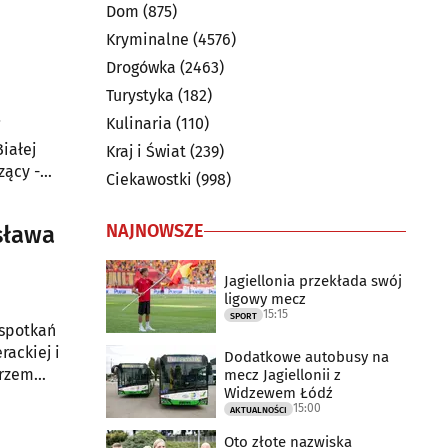
Dom
(875)
Kryminalne
(4576)
Drogówka
(2463)
Turystyka
(182)
Kulinaria
(110)
i
iałej
Kraj i Świat
(239)
zący -
Ciekawostki
(998)
botę w
NAJNOWSZE
sława
Jagiellonia przekłada swój
ligowy mecz
15:15
SPORT
 spotkań
rackiej i
Dodatkowe autobusy na
arzem
mecz Jagiellonii z
Widzewem Łódź
15:00
AKTUALNOŚCI
Oto złote nazwiska