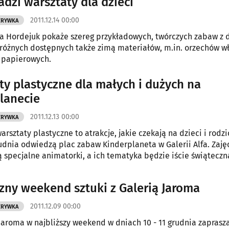
dzi warsztaty dla dzieci
2011.12.14 00:00
ZRYWKA
ja Hordejuk pokaże szereg przykładowych, twórczych zabaw z 
 różnych dostępnych także zimą materiałów, m.in. orzechów wł
 papierowych.
ty plastyczne dla małych i dużych na
lanecie
2011.12.13 00:00
ZRYWKA
rsztaty plastyczne to atrakcje, jakie czekają na dzieci i rodz
udnia odwiedzą plac zabaw Kinderplaneta w Galerii Alfa. Zajęcia
specjalne animatorki, a ich tematyka będzie iście świąteczn
Świąteczny weekend sztuki z Galerią Jaroma
2011.12.09 00:00
ZRYWKA
 Jaroma w najbliższy weekend w dniach 10 - 11 grudnia zaprasz