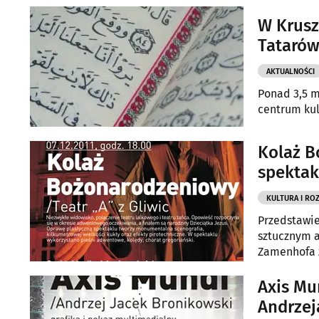
W Krusz
Tataró
AKTUALNOŚCI
Ponad 3,5 m
centrum kul
Kolaż B
spektak
KULTURA I RO
Przedstawie
sztucznym a
Zamenhofa z
stereotypy o
ciekaw co w
Axis Mu
przyjdź.
Andrzej