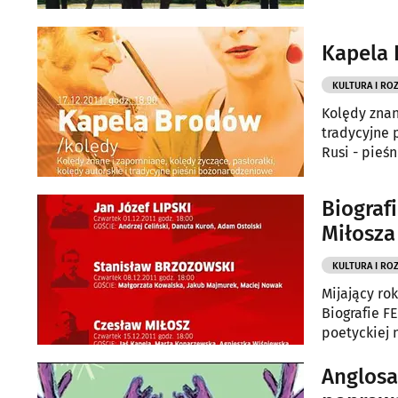
Kapela 
KULTURA I RO
Kolędy znan
tradycyjne 
Rusi - pieśn
nie pozosta
Centrum im.
Biograf
Miłosza
KULTURA I RO
Mijający ro
Biografie F
poetyckiej 
polityczny
Anglosa