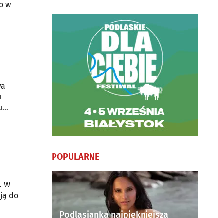
o w
wa
u
u
POPULARNE
. W
ają do
Podlasianka najpiękniejszą