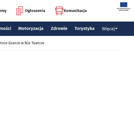
irmy
Ogłoszenia
Komunikacja
mości
Motoryzacja
Zdrowie
Turystyka
Więcej
tnie Granie w Nie Teatrze