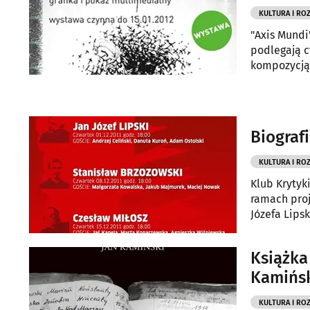
KULTURA I RO
"Axis Mundi
podlegają c
kompozycją 
Biografi
KULTURA I RO
Klub Krytyk
ramach proj
Józefa Lips
premiera wy
Książka
Kamińsk
KULTURA I RO