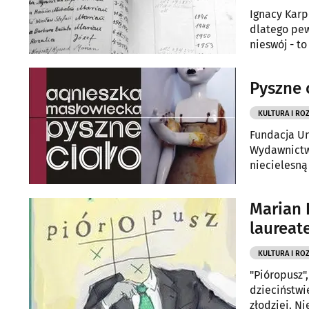
Ignacy Karp
dlatego pew
nieswój - to
ludźmi.
Pyszne 
KULTURA I RO
Fundacja U
Wydawnictwo
niecielesną
premiery ksi
Marian 
laureat
KULTURA I RO
"Pióropusz"
dzieciństwi
złodziei. Ni