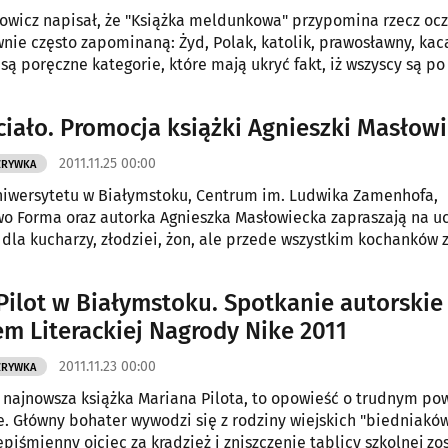
owicz napisał, że "Książka meldunkowa" przypomina rzecz ocz
nie często zapominaną: Żyd, Polak, katolik, prawosławny, kaca
 są poręczne kategorie, które mają ukryć fakt, iż wszyscy są po
ciało. Promocja książki Agnieszki Masłowi
2011.11.25 00:00
ZRYWKA
niwersytetu w Białymstoku, Centrum im. Ludwika Zamenhofa,
 Forma oraz autorka Agnieszka Masłowiecka zapraszają na uc
 dla kucharzy, złodziei, żon, ale przede wszystkim kochanków z
ążki "Pyszne ciało".
Pilot w Białymstoku. Spotkanie autorskie
em Literackiej Nagrody Nike 2011
2011.11.23 00:00
ZRYWKA
, najnowsza książka Mariana Pilota, to opowieść o trudnym p
e. Główny bohater wywodzi się z rodziny wiejskich "biedniaków
epiśmienny ojciec za kradzież i zniszczenie tablicy szkolnej zos