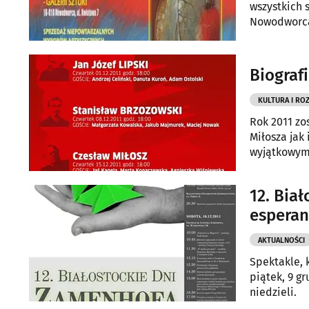
wszystkich 
Nowodworc
Biograf
KULTURA I RO
Rok 2011 zo
Miłosza jak
wyjątkowym 
chciałby sp
12. Bia
esperan
AKTUALNOŚCI
Spektakle, 
piątek, 9 g
niedzieli.