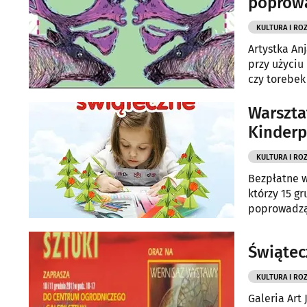
poprowa
KULTURA I RO
Artystka An
przy użyciu
czy torebek
Warszta
Kinderp
KULTURA I RO
Bezpłatne wa
którzy 15 gr
poprowadzą 
KULTURA I RO
Galeria Art