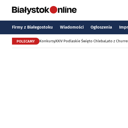
Firmy z Białegostoku
Wiadomości
Ogłoszenia
Imp
Konkursy
XXIV Podlaskie Święto Chleba
Lato z Churr
POLECAMY