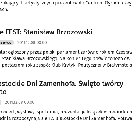
szukających artystycznych prezentów do Centrum Ogrodniczeg
ach.
ie FEST: Stanisław Brzozowski
2011.12.08 00:00
ZRYWKA
stał ogłoszony przez polski parlament zarówno rokiem Czesła
 i Stanisława Brzozowskiego. Na koniec tego poświęconego dw
postaciom roku zespół Klub Krytyki Politycznej w Białymstok
otkać się i porozmawiać o ich spuściźnie.
łostockie Dni Zamenhofa. Święto twórcy
to
2011.12.08 00:00
koncert, wystawy, spotkania, prezentacje książek esperanckich
rudnia rozpoczynają się 12. Białostockie Dni Zamenhofa. Potrw