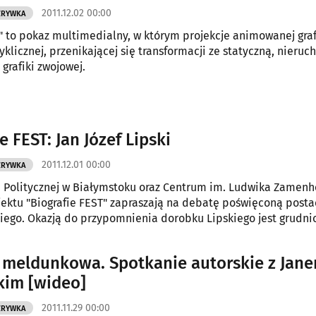
2011.12.02 00:00
ZRYWKA
" to pokaz multimedialny, w którym projekcje animowanej graf
yklicznej, przenikającej się transformacji ze statyczną, nieru
grafiki zwojowej.
e FEST: Jan Józef Lipski
2011.12.01 00:00
ZRYWKA
i Politycznej w Białymstoku oraz Centrum im. Ludwika Zamenh
ektu "Biografie FEST" zapraszają na debatę poświęconą posta
kiego. Okazją do przypomnienia dorobku Lipskiego jest grudn
boru jego "Pism politycznych".
 meldunkowa. Spotkanie autorskie z Jan
im [wideo]
2011.11.29 00:00
ZRYWKA