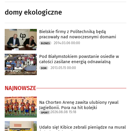
domy ekologiczne
Bielskie firmy z Politechniką będą
pracowały nad nowoczesnymi domami
2014.03.06 00:00
BIZNES
Pod Białymstokiem powstanie osiedle w
całości zasilane energią odnawialną
2013.05.15 00:00
DOM
NAJNOWSZE
Na Chorten Arenę zawita ulubiony rywal
Jagiellonii. Pora na hit kolejki
2026.08.08 15:18
SPORT
Udało się! Kibice zebrali pieniądze na mural