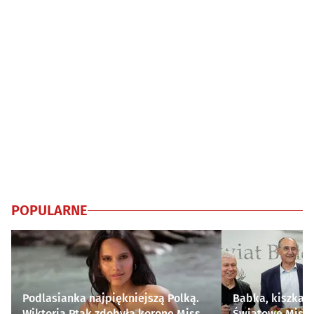
POPULARNE
Podlasianka najpiękniejszą Polką.
Babka, kiszka i
Wiktoria Ptak zdobyła koronę Miss
Światowe Mistr