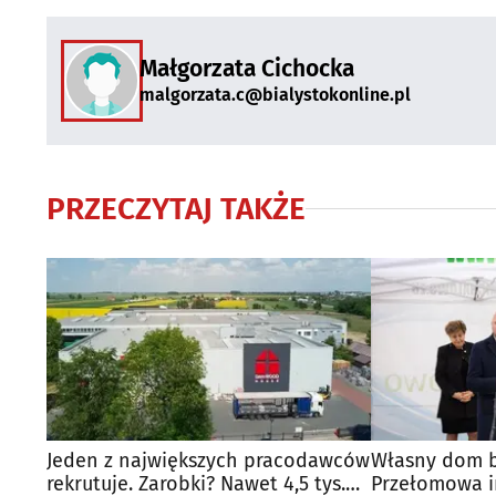
Małgorzata Cichocka
malgorzata.c@bialystokonline.pl
PRZECZYTAJ TAKŻE
Jeden z największych pracodawców
Własny dom b
rekrutuje. Zarobki? Nawet 4,5 tys.
Przełomowa i