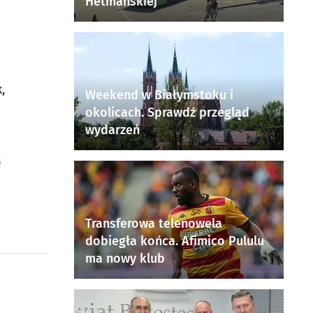
Hetmańskiej
,
Weekend w Białymstoku i
okolicach. Sprawdź przegląd
wydarzeń
ą
Transferowa telenowela
dobiegła końca. Afimico Pululu
ma nowy klub