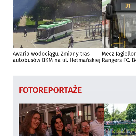
Awaria wodociągu. Zmiany tras
Mecz Jagiello
autobusów BKM na ul. Hetmańskiej
Rangers FC. 
autobusy dla
FOTOREPORTAŻE