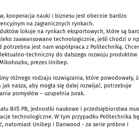
w, kooperacja nauki i biznesu jest obecnie bardzo
rencyjnym na zagranicznych rynkach.
oduktów lokuje na rynkach eksportowych, które są bar
aleko zaawansowane technologicznie, jeśli chodzi o np
 potrzebna jest nam współpraca z Politechniką. Chc
telektualno-techniczny do dalszego rozwoju produktów 
ikołuszko, prezes Unibep.
liśmy różnego rodzaju rozwiązania, które powodowały, ż
 jak nasza, aby mogła się dalej rozwijać, potrzebuje
nia pomysłów – uzupełnia Jurak.
iału BiIŚ PB, jednostki naukowe i przedsiębiorstwa mu
cje technologiczne. W tym przypadku Politechnika b
, natomiast Unibep i Danwood - za serie próbne i