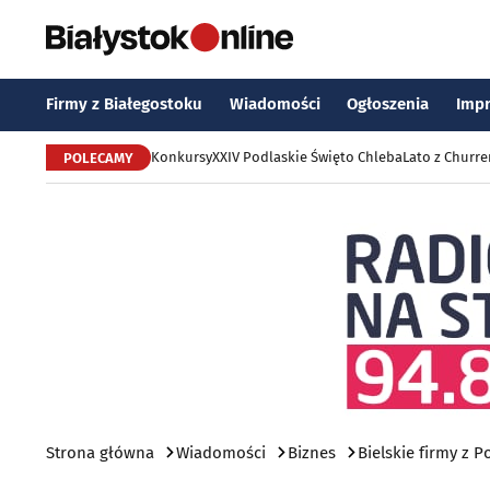
Firmy z Białegostoku
Wiadomości
Ogłoszenia
Imp
Konkursy
XXIV Podlaskie Święto Chleba
Lato z Churr
POLECAMY
Strona główna
Wiadomości
Biznes
Bielskie firmy z