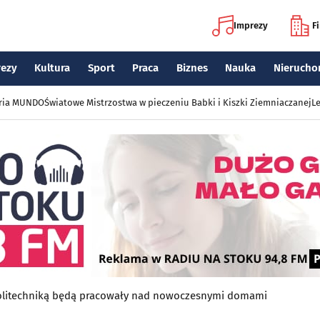
Imprezy
F
rezy
Kultura
Sport
Praca
Biznes
Nauka
Nierucho
eria MUNDO
Światowe Mistrzostwa w pieczeniu Babki i Kiszki Ziemniaczanej
Le
 Politechniką będą pracowały nad nowoczesnymi domami