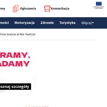
irmy
Ogłoszenia
Komunikacja
mości
Motoryzacja
Zdrowie
Turystyka
Więcej
tnie Granie w Nie Teatrze