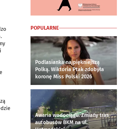
POPULARNE
dzo
.
emy
i
Podlasianka najpiękniejszą
Polką. Wiktoria Ptak zdobyła
e
koronę Miss Polski 2026
szą
ędzie
Awaria wodociągu. Zmiany tras
autobusów BKM na ul.