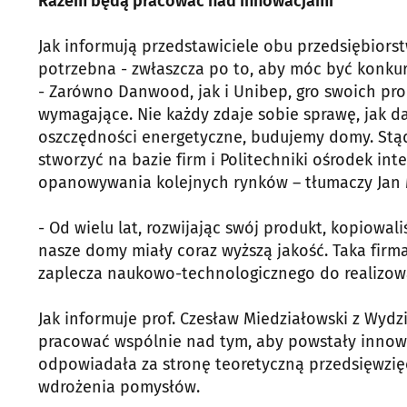
Razem będą pracować nad innowacjami
Jak informują przedstawiciele obu przedsiębiorst
potrzebna - zwłaszcza po to, aby móc być konku
- Zarówno Danwood, jak i Unibep, gro swoich pr
wymagające. Nie każdy zdaje sobie sprawę, jak d
oszczędności energetyczne, budujemy domy. Stąd
stworzyć na bazie firm i Politechniki ośrodek in
opanowywania kolejnych rynków – tłumaczy Jan M
- Od wielu lat, rozwijając swój produkt, kopiowa
nasze domy miały coraz wyższą jakość. Taka firma
zaplecza naukowo-technologicznego do realizowa
Jak informuje prof. Czesław Miedziałowski z Wydz
pracować wspólnie nad tym, aby powstały innowa
odpowiadała za stronę teoretyczną przedsięwzięć
wdrożenia pomysłów.