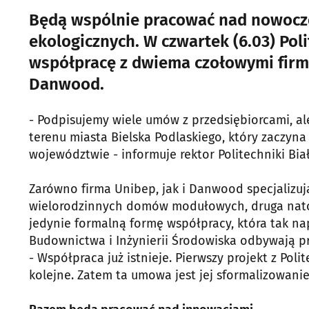
Będą wspólnie pracować nad nowocz
ekologicznych. W czwartek (6.03) Pol
współpracę z dwiema czołowymi firma
Danwood.
- Podpisujemy wiele umów z przedsiębiorcami, al
terenu miasta Bielska Podlaskiego, który zacz
województwie - informuje rektor Politechniki Biał
Zarówno firma Unibep, jak i Danwood specjalizu
wielorodzinnych domów modułowych, druga nato
jedynie formalną formę współpracy, która tak na
Budownictwa i Inżynierii Środowiska odbywają pr
- Współpraca już istnieje. Pierwszy projekt z Pol
kolejne. Zatem ta umowa jest jej sformalizowani