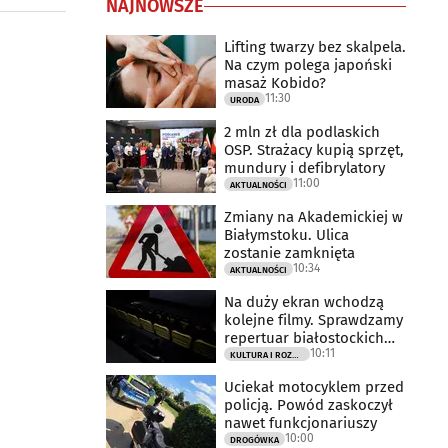
NAJNOWSZE
Lifting twarzy bez skalpela.
Na czym polega japoński
masaż Kobido?
11:30
URODA
2 mln zł dla podlaskich
OSP. Strażacy kupią sprzęt,
mundury i defibrylatory
11:00
AKTUALNOŚCI
Zmiany na Akademickiej w
Białymstoku. Ulica
zostanie zamknięta
10:34
AKTUALNOŚCI
Na duży ekran wchodzą
kolejne filmy. Sprawdzamy
repertuar białostockich
10:11
kin
KULTURA I ROZRYWKA
Uciekał motocyklem przed
policją. Powód zaskoczył
nawet funkcjonariuszy
10:00
DROGÓWKA