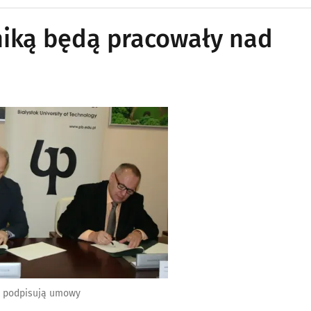
hniką będą pracowały nad
ak podpisują umowy