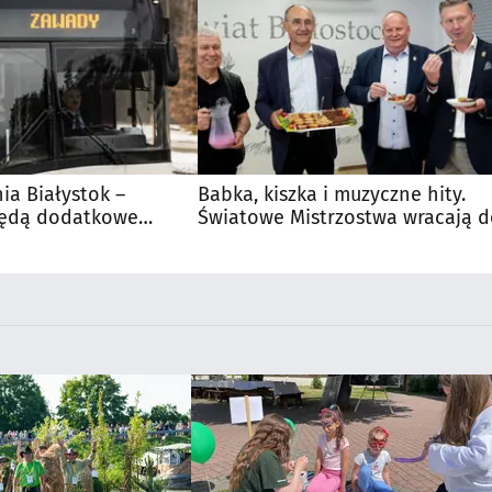
nia Białystok –
Babka, kiszka i muzyczne hity.
Będą dodatkowe
Światowe Mistrzostwa wracają 
 kibiców
Supraśla