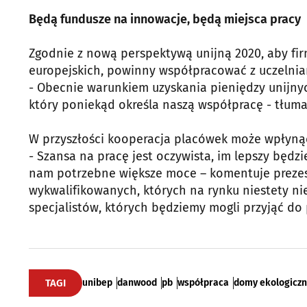
Będą fundusze na innowacje, będą miejsca pracy
Zgodnie z nową perspektywą unijną 2020, aby fir
europejskich, powinny współpracować z uczelnia
- Obecnie warunkiem uzyskania pieniędzy unijnych
który poniekąd określa naszą współpracę - tłuma
W przyszłości kooperacja placówek może wpłynąć 
- Szansa na pracę jest oczywista, im lepszy będz
nam potrzebne większe moce – komentuje preze
wykwalifikowanych, których na rynku niestety nie
specjalistów, których będziemy mogli przyjąć do 
TAGI
unibep
danwood
pb
współpraca
domy ekologicz