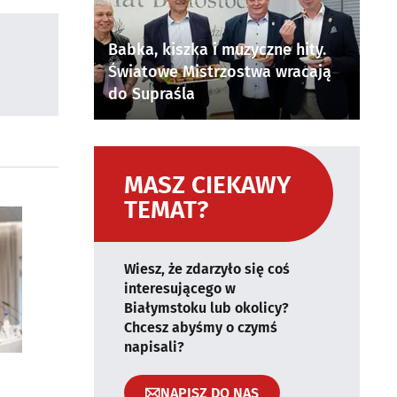
Babka, kiszka i muzyczne hity.
Światowe Mistrzostwa wracają
do Supraśla
MASZ CIEKAWY
TEMAT?
Wiesz, że zdarzyło się coś
interesującego w
Białymstoku lub okolicy?
Chcesz abyśmy o czymś
napisali?
NAPISZ DO NAS