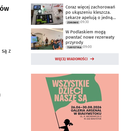
Coraz więcej zachorowań
mów
po ukąszeniu kleszcza.
Lekarze apelują o jedną
09:30
rzecz
ZDROWIE
W Podlaskiem mogą
powstać nowe rezerwaty
przyrody
09:00
TURYSTYKA
 są z
WIĘCEJ WIADOMOŚCI
u