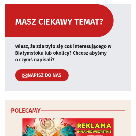
MASZ CIEKAWY TEMAT?
Wiesz, że zdarzyło się coś interesującego w
Białymstoku lub okolicy? Chcesz abyśmy
o czymś napisali?
NAPISZ DO NAS
POLECAMY