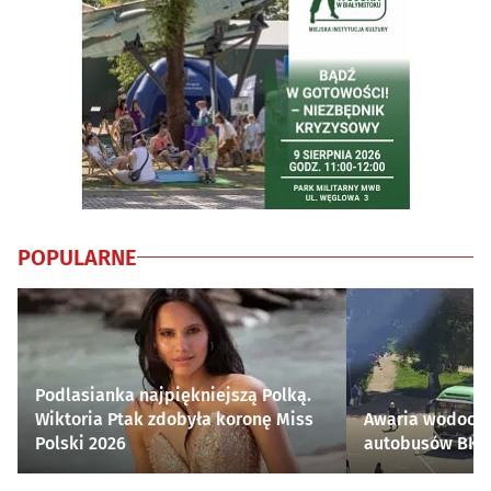
POPULARNE
Podlasianka najpiękniejszą Polką.
Wiktoria Ptak zdobyła koronę Miss
Awaria wodocią
Polski 2026
autobusów BKM 