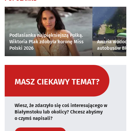
Podlasianka najpiękniejszą Polką.
Wiktoria Ptak zdobyła koronę Miss
Awaria wodocią
Polski 2026
autobusów BKM 
MASZ CIEKAWY TEMAT?
Wiesz, że zdarzyło się coś interesującego w
Białymstoku lub okolicy? Chcesz abyśmy
o czymś napisali?