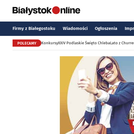
Firmy z Białegostoku
Wiadomości
Ogłoszenia
Imp
Konkursy
XXIV Podlaskie Święto Chleba
Lato z Churr
POLECAMY