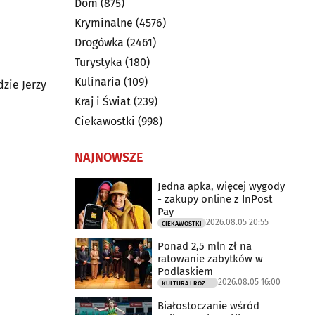
Dom
(875)
Kryminalne
(4576)
Drogówka
(2461)
Turystyka
(180)
Kulinaria
(109)
zie Jerzy
Kraj i Świat
(239)
Ciekawostki
(998)
NAJNOWSZE
Jedna apka, więcej wygody
- zakupy online z InPost
Pay
2026.08.05 20:55
CIEKAWOSTKI
Ponad 2,5 mln zł na
ratowanie zabytków w
Podlaskiem
2026.08.05 16:00
KULTURA I ROZRYWKA
Białostoczanie wśród