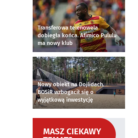
Transferowa telenowela
dobiegła końca. Afimico Pululu
ma nowy klub
Nowy obiekt na Dojlidach.
BOSiR wzbogacił się o
wyjątkową inwestycję
MASZ CIEKAWY