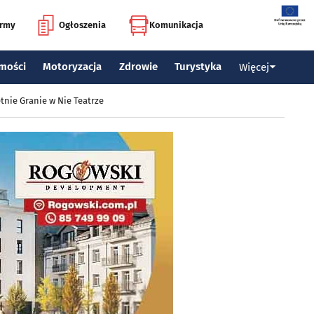
irmy
Ogłoszenia
Komunikacja
mości
Motoryzacja
Zdrowie
Turystyka
Więcej
tnie Granie w Nie Teatrze