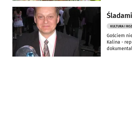
Białymstok
Śladami
KULTURA I RO
Gościem nie
Kalina - rep
dokumentaln