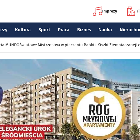
Imprezy
F
rezy
Kultura
Sport
Praca
Biznes
Nauka
Nierucho
eria MUNDO
Światowe Mistrzostwa w pieczeniu Babki i Kiszki Ziemniaczanej
Le