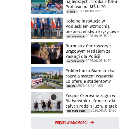
najlepszych. Trójka z KS-u
Podlasie na MŚ U-20
2026.08.05 15:17
SPORT
Kolejne instytucje w
Podlaskiem wzmocnią
bezpieczeństwo kryzysowe
2026.08.05 15:00
AKTUALNOŚCI
Burmistrz Choroszczy z
Brązowym Medalem za
Zasługi dla Policji
2026.08.05 14:30
AKTUALNOŚCI
Politechnika Białostocka
rozwija system wsparcia.
Co oferuje studentom?
2026.08.05 14:00
NAUKA
Zespół Czereśnie zagra w
Białymstoku. Koncert dla
całych rodzin już w piątek
2026.08.05 13:30
KULTURA I ROZRYWKA
WIĘCEJ WIADOMOŚCI