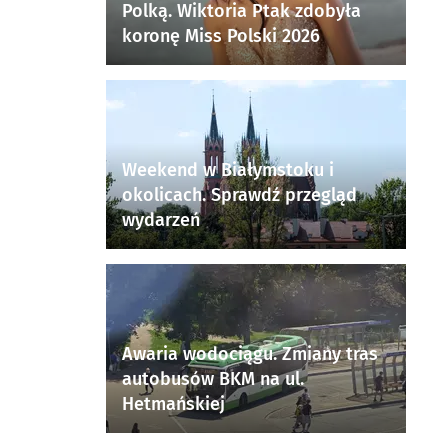
Polką. Wiktoria Ptak zdobyła
koronę Miss Polski 2026
Weekend w Białymstoku i
okolicach. Sprawdź przegląd
wydarzeń
Awaria wodociągu. Zmiany tras
autobusów BKM na ul.
Hetmańskiej