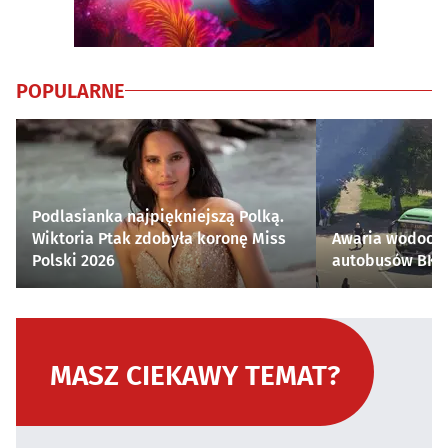
POPULARNE
Podlasianka najpiękniejszą Polką.
Wiktoria Ptak zdobyła koronę Miss
Awaria wodocią
Polski 2026
autobusów BKM 
MASZ CIEKAWY TEMAT?