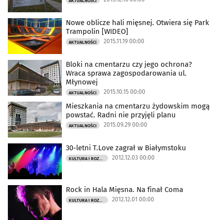
AKTUALNOŚCI
Nowe oblicze hali mięsnej. Otwiera się Park
Trampolin [WIDEO]
2015.11.19 00:00
AKTUALNOŚCI
Bloki na cmentarzu czy jego ochrona?
Wraca sprawa zagospodarowania ul.
Młynowej
2015.10.15 00:00
AKTUALNOŚCI
Mieszkania na cmentarzu żydowskim mogą
powstać. Radni nie przyjęli planu
2015.09.29 00:00
AKTUALNOŚCI
30-letni T.Love zagrał w Białymstoku
2012.12.03 00:00
KULTURA I ROZRYWKA
Rock in Hala Mięsna. Na finał Coma
2012.12.01 00:00
KULTURA I ROZRYWKA