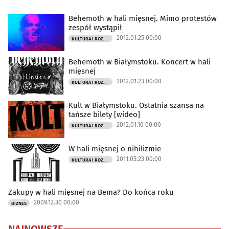
Behemoth w hali mięsnej. Mimo protestów
zespół wystąpił
2012.01.25 00:00
KULTURA I ROZRYWKA
Behemoth w Białymstoku. Koncert w hali
mięsnej
2012.01.23 00:00
KULTURA I ROZRYWKA
Kult w Białymstoku. Ostatnia szansa na
tańsze bilety [wideo]
2012.01.10 00:00
KULTURA I ROZRYWKA
W hali mięsnej o nihilizmie
2011.05.23 00:00
KULTURA I ROZRYWKA
Zakupy w hali mięsnej na Bema? Do końca roku
2009.12.30 00:00
BIZNES
NAJNOWSZE