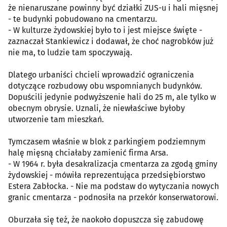
że nienaruszane powinny być działki ZUS-u i hali mięsnej
- te budynki pobudowano na cmentarzu.
- W kulturze żydowskiej było to i jest miejsce święte -
zaznaczał Stankiewicz i dodawał, że choć nagrobków już
nie ma, to ludzie tam spoczywają.
Dlatego urbaniści chcieli wprowadzić ograniczenia
dotyczące rozbudowy obu wspomnianych budynków.
Dopuścili jedynie podwyższenie hali do 25 m, ale tylko w
obecnym obrysie. Uznali, że niewłaściwe byłoby
utworzenie tam mieszkań.
Tymczasem właśnie w blok z parkingiem podziemnym
halę mięsną chciałaby zamienić firma Arsa.
- W 1964 r. była desakralizacja cmentarza za zgodą gminy
żydowskiej - mówiła reprezentująca przedsiębiorstwo
Estera Zabłocka. - Nie ma podstaw do wytyczania nowych
granic cmentarza - podnosiła na przekór konserwatorowi.
Oburzała się też, że naokoło dopuszcza się zabudowę