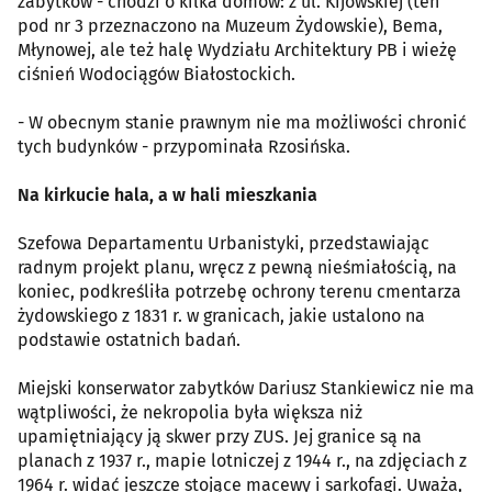
zabytków - chodzi o kilka domów: z ul. Kijowskiej (ten
pod nr 3 przeznaczono na Muzeum Żydowskie), Bema,
Młynowej, ale też halę Wydziału Architektury PB i wieżę
ciśnień Wodociągów Białostockich.
- W obecnym stanie prawnym nie ma możliwości chronić
tych budynków - przypominała Rzosińska.
Na kirkucie hala, a w hali mieszkania
Szefowa Departamentu Urbanistyki, przedstawiając
radnym projekt planu, wręcz z pewną nieśmiałością, na
koniec, podkreśliła potrzebę ochrony terenu cmentarza
żydowskiego z 1831 r. w granicach, jakie ustalono na
podstawie ostatnich badań.
Miejski konserwator zabytków Dariusz Stankiewicz nie ma
wątpliwości, że nekropolia była większa niż
upamiętniający ją skwer przy ZUS. Jej granice są na
planach z 1937 r., mapie lotniczej z 1944 r., na zdjęciach z
1964 r. widać jeszcze stojące macewy i sarkofagi. Uważa,