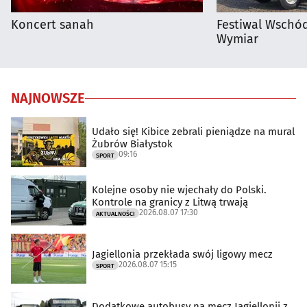
Koncert sanah
Festiwal Wschód
Wymiar
NAJNOWSZE
Udało się! Kibice zebrali pieniądze na mural
Żubrów Białystok
09:16
SPORT
Kolejne osoby nie wjechały do Polski.
Kontrole na granicy z Litwą trwają
2026.08.07 17:30
AKTUALNOŚCI
Jagiellonia przekłada swój ligowy mecz
2026.08.07 15:15
SPORT
Dodatkowe autobusy na mecz Jagiellonii z