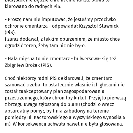
kierowano do radnych PiS.
- Proszę nam nie imputować, że jesteśmy przeciwko
ochronie cmentarza - odpowiadał Krzysztof Stawnicki
(PiS).
I zaraz dodawał, z lekkim oburzeniem, że miasto chce
ogrodzić teren, żeby tam nic nie było.
- Hala mięsna to nie cmentarz - bulwersował się też
Zbigniew Brożek (PiS).
Choć niektórzy radni PiS deklarowali, że cmentarz
szanować trzeba, to ostatecznie właśnie ich głosami nie
został zaakceptowany plan zagospodarowania
przestrzennego, który chroniłby kirkut. Przyjęto pierwszą
z brzegu uwagę zgłoszoną do planu (chodzi o wręcz
absurdalny pomył, by linia zabudowy na terenie
pomiędzy ul. Kaczorowskiego a Wyszyńskiego wynosiła 5
m). W konsekwencji uchwała nawet nie była głosowana.