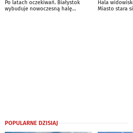
Po latach oczekiwań. Białystok
Hala widowis
wybuduje nowoczesną halę
Miasto stara 
widowiskowo-sportową
POPULARNE DZISIAJ