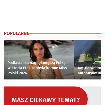
POPULARNE
Podlasianka najpiękniejszą Polką.
Wiktoria Ptak zdobyła koronę Miss
Awaria wodocią
Polski 2026
autobusów BKM 
MASZ CIEKAWY TEMAT?