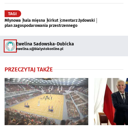
TAGI
Młynowa
hala mięsna
kirkut
cmentarz żydowski
plan zagospodarowania przestrzennego
Ewelina Sadowska-Dubicka
ewelina.s@bialystokonline.pl
PRZECZYTAJ TAKŻE