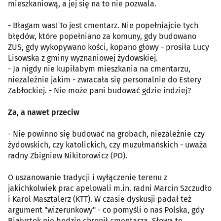
mieszkaniową, a jej się na to nie pozwala.
- Błagam was! To jest cmentarz. Nie popełniajcie tych
błędów, które popełniano za komuny, gdy budowano
ZUS, gdy wykopywano kości, kopano głowy - prosiła Lucy
Lisowska z gminy wyznaniowej żydowskiej.
- Ja nigdy nie kupiłabym mieszkania na cmentarzu,
niezależnie jakim - zwracała się personalnie do Estery
Zabłockiej. - Nie może pani budować gdzie indziej?
Za, a nawet przeciw
- Nie powinno się budować na grobach, niezależnie czy
żydowskich, czy katolickich, czy muzułmańskich - uważa
radny Zbigniew Nikitorowicz (PO).
O uszanowanie tradycji i wyłączenie terenu z
jakichkolwiek prac apelowali m.in. radni Marcin Szczudło
i Karol Masztalerz (KTT). W czasie dyskusji padał też
argument "wizerunkowy" - co pomyśli o nas Polska, gdy
Białystok nie będzie chronił cmentarza. Słowa te