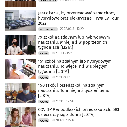
AKTUALNOŚCI
Jest okazja, by przetestować samochody
hybrydowe oraz elektryczne. Trwa EV Tour
2022
2022.03.31 17:29
MOTORYZACJA
79 szkół na zdalnym lub hybrydowym
nauczaniu. Mniej niż w poprzednich
tygodniach [LISTA]
2021.12.13 15:31
NAUKA
151 szkół na zdalnym lub hybrydowym
nauczaniu. To więcej niż w ubiegłym
tygodniu [LISTA]
2021.11.29 17:05
NAUKA
150 szkół i przedszkoli na zdalnym
nauczaniu. To mniej niż tydzień temu
[LISTA]
2021.11.15 17:54
NAUKA
COVID-19 w podlaskich przedszkolach. 583
dzieci uczy się z domu [LISTA]
2020.12.07 15:48
NAUKA