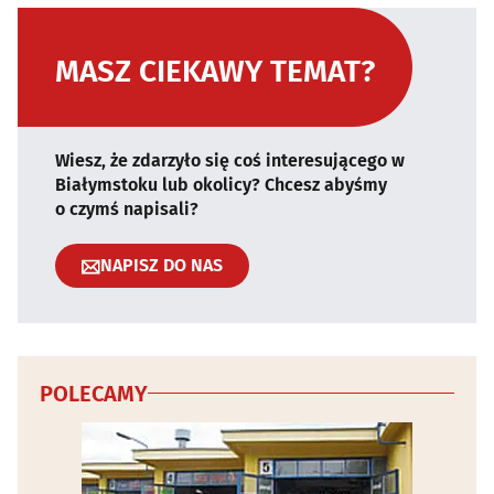
MASZ CIEKAWY TEMAT?
Wiesz, że zdarzyło się coś interesującego w
Białymstoku lub okolicy? Chcesz abyśmy
o czymś napisali?
NAPISZ DO NAS
POLECAMY