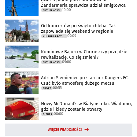
Żandarmeria sprawdza udział śmigłowca
10:00
AKTUALNOŚCI
Od koncertów po święto chleba. Tak
zapowiada się weekend w regionie
09:09
KULTURA I ROZRYWKA
Kominowe Bajoro w Choroszczy przejdzie
rewitalizację. Co się zmieni?
09:00
AKTUALNOŚCI
Adrian Siemieniec po starciu z Rangers FC:
Czuć było atmosferę dużego meczu
08:55
SPORT
Nowy McDonald’s w Białymstoku. Wiadomo,
gdzie i kiedy zostanie otwarty
08:00
BIZNES
WIĘCEJ WIADOMOŚCI