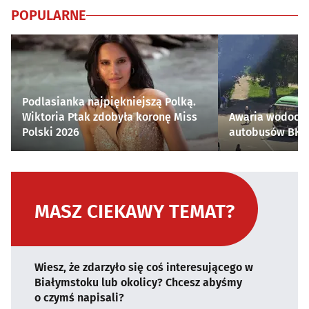
POPULARNE
Podlasianka najpiękniejszą Polką.
Wiktoria Ptak zdobyła koronę Miss
Awaria wodocią
Polski 2026
autobusów BKM 
MASZ CIEKAWY TEMAT?
Wiesz, że zdarzyło się coś interesującego w
Białymstoku lub okolicy? Chcesz abyśmy
o czymś napisali?