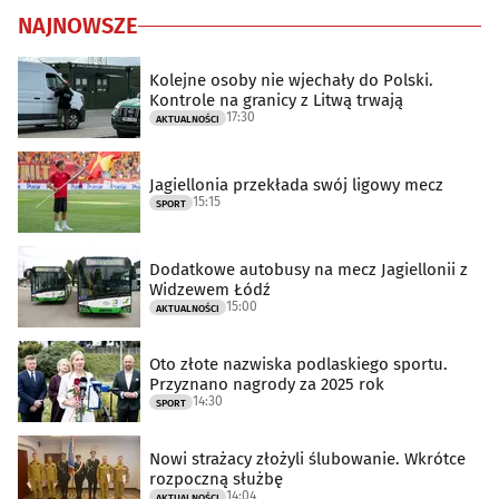
NAJNOWSZE
Kolejne osoby nie wjechały do Polski.
Kontrole na granicy z Litwą trwają
17:30
AKTUALNOŚCI
Jagiellonia przekłada swój ligowy mecz
15:15
SPORT
Dodatkowe autobusy na mecz Jagiellonii z
Widzewem Łódź
15:00
AKTUALNOŚCI
Oto złote nazwiska podlaskiego sportu.
Przyznano nagrody za 2025 rok
14:30
SPORT
Nowi strażacy złożyli ślubowanie. Wkrótce
rozpoczną służbę
14:04
AKTUALNOŚCI