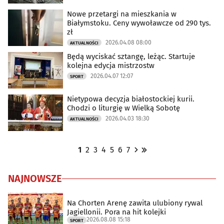
Nowe przetargi na mieszkania w
Białymstoku. Ceny wywoławcze od 290 tys.
zł
2026.04.08 08:00
AKTUALNOŚCI
Będą wyciskać sztangę, leżąc. Startuje
kolejna edycja mistrzostw
2026.04.07 12:07
SPORT
Nietypowa decyzja białostockiej kurii.
Chodzi o liturgię w Wielką Sobotę
2026.04.03 18:30
AKTUALNOŚCI
1
2
3
4
5
6
7
NAJNOWSZE
Na Chorten Arenę zawita ulubiony rywal
Jagiellonii. Pora na hit kolejki
2026.08.08 15:18
SPORT