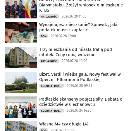
Białymstoku. Złożył wniosek o mieszkanie
KTBS
2026.07.29 11:00
AKTUALNOŚCI
Wynajmujesz mieszkanie? Sprawdź, jaki
podatek musisz zapłacić
2026.07.28 12:00
DOM
Trzy mieszkania od miasta trafią pod
młotek. Ceny robią wrażenie
2026.07.28 10:00
AKTUALNOŚCI
Bizet, Verdi i wielka gala. Nowy festiwal w
Operze i Filharmonii Podlaskiej
2026.07.28 09:28
KULTURA I ROZRYWKA
Podlaskie skanseny połączą siły. Debata o
dziedzictwie w Ciechanowcu
2026.07.24 14:30
KULTURA I ROZRYWKA
Własne M4 czy długie L4?
2026.07.13 10:00
DOM