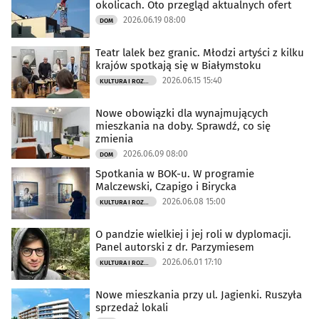
okolicach. Oto przegląd aktualnych ofert
2026.06.19 08:00
DOM
Teatr lalek bez granic. Młodzi artyści z kilku
krajów spotkają się w Białymstoku
2026.06.15 15:40
KULTURA I ROZRYWKA
Nowe obowiązki dla wynajmujących
mieszkania na doby. Sprawdź, co się
zmienia
2026.06.09 08:00
DOM
Spotkania w BOK-u. W programie
Malczewski, Czapigo i Birycka
2026.06.08 15:00
KULTURA I ROZRYWKA
O pandzie wielkiej i jej roli w dyplomacji.
Panel autorski z dr. Parzymiesem
2026.06.01 17:10
KULTURA I ROZRYWKA
Nowe mieszkania przy ul. Jagienki. Ruszyła
sprzedaż lokali