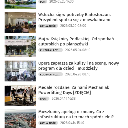
2026.05.25 17:30
DOM
Wsłucha się w potrzeby Białostoczan.
Prezydent spotka się z mieszkańcami
2026.05.20 08:00
AKTUALNOŚCI
Maj w Książnicy Podlaskiej. Od spotkań
autorskich po planszówki
2026.05.04 08:10
KULTURA I ROZRYWKA
Opera zaprasza za kulisy i na scenę. Nowy
program dla dzieci i młodzieży
2026.04.28 08:10
KULTURA I ROZRYWKA
Medale rozdane. Za nami Mechaniak
Powerlifting Days [ZDJĘCIA]
2026.04.14 16:38
SPORT
Mieszkańcy apelują o zmiany. Co z
infrastrukturą na terenach spółdzielni?
2026.04.14 15:40
AKTUALNOŚCI