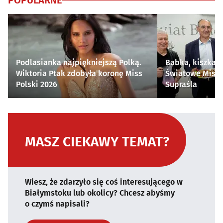
POPULARNE
Podlasianka najpiękniejszą Polką.
Babka, kiszka i
Wiktoria Ptak zdobyła koronę Miss
Światowe Mistr
Polski 2026
Supraśla
MASZ CIEKAWY TEMAT?
Wiesz, że zdarzyło się coś interesującego w
Białymstoku lub okolicy? Chcesz abyśmy
o czymś napisali?