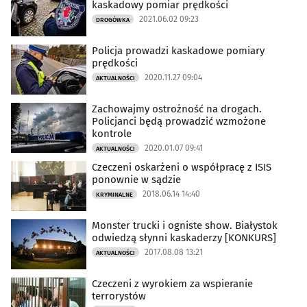
kaskadowy pomiar prędkości
2021.06.02 09:23
DROGÓWKA
Policja prowadzi kaskadowe pomiary
prędkości
2020.11.27 09:04
AKTUALNOŚCI
Zachowajmy ostrożność na drogach.
Policjanci będą prowadzić wzmożone
kontrole
2020.01.07 09:41
AKTUALNOŚCI
Czeczeni oskarżeni o współpracę z ISIS
ponownie w sądzie
2018.06.14 14:40
KRYMINALNE
Monster trucki i ogniste show. Białystok
odwiedzą słynni kaskaderzy [KONKURS]
2017.08.08 13:21
AKTUALNOŚCI
Czeczeni z wyrokiem za wspieranie
terrorystów