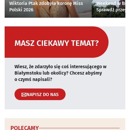
Wiktoria Ptak zdobyła koronę Miss
Weekend w Biał
Polski 2026
Sprawdź przegl
MASZ CIEKAWY TEMAT?
Wiesz, że zdarzyło się coś interesującego w
Białymstoku lub okolicy? Chcesz abyśmy
o czymś napisali?
NAPISZ DO NAS
POLECAMY