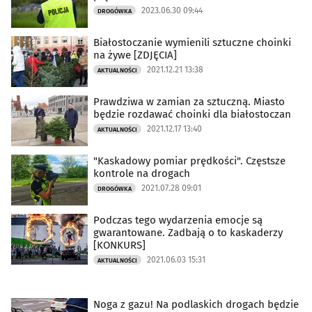
2023.06.30 09:44
DROGÓWKA
Białostoczanie wymienili sztuczne choinki
na żywe [ZDJĘCIA]
2021.12.21 13:38
AKTUALNOŚCI
Prawdziwa w zamian za sztuczną. Miasto
będzie rozdawać choinki dla białostoczan
2021.12.17 13:40
AKTUALNOŚCI
"Kaskadowy pomiar prędkości". Częstsze
kontrole na drogach
2021.07.28 09:01
DROGÓWKA
Podczas tego wydarzenia emocje są
gwarantowane. Zadbają o to kaskaderzy
[KONKURS]
2021.06.03 15:31
AKTUALNOŚCI
Noga z gazu! Na podlaskich drogach będzie