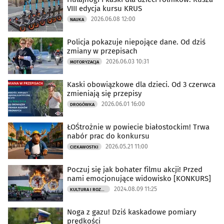
VIII edycja kursu KRUS
2026.06.08 12:00
NAUKA
Policja pokazuje niepojące dane. Od dziś
zmiany w przepisach
2026.06.03 10:31
MOTORYZACJA
Kaski obowiązkowe dla dzieci. Od 3 czerwca
zmieniają się przepisy
2026.06.01 16:00
DROGÓWKA
ŁOŚtrożnie w powiecie białostockim! Trwa
nabór prac do konkursu
2026.05.21 11:00
CIEKAWOSTKI
Poczuj się jak bohater filmu akcji! Przed
nami emocjonujące widowisko [KONKURS]
2024.08.09 11:25
KULTURA I ROZRYWKA
Noga z gazu! Dziś kaskadowe pomiary
prędkości