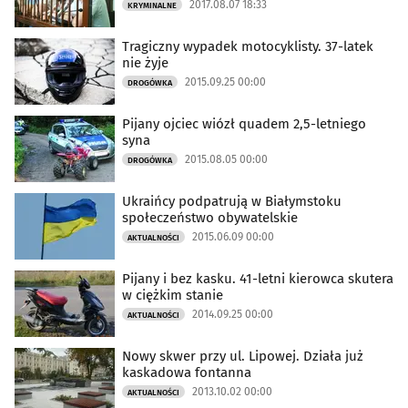
2017.08.07 18:33
KRYMINALNE
Tragiczny wypadek motocyklisty. 37-latek
nie żyje
2015.09.25 00:00
DROGÓWKA
Pijany ojciec wiózł quadem 2,5-letniego
syna
2015.08.05 00:00
DROGÓWKA
Ukraińcy podpatrują w Białymstoku
społeczeństwo obywatelskie
2015.06.09 00:00
AKTUALNOŚCI
Pijany i bez kasku. 41-letni kierowca skutera
w ciężkim stanie
2014.09.25 00:00
AKTUALNOŚCI
Nowy skwer przy ul. Lipowej. Działa już
kaskadowa fontanna
2013.10.02 00:00
AKTUALNOŚCI